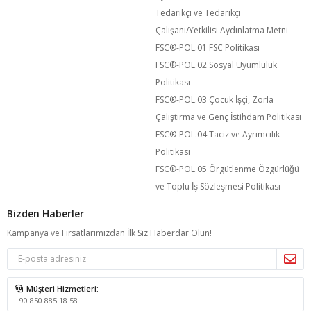
Tedarikçi ve Tedarikçi
Çalışanı/Yetkilisi Aydınlatma Metni
FSC®️-POL.01 FSC Politikası
FSC®️-POL.02 Sosyal Uyumluluk
Politikası
FSC®️-POL.03 Çocuk İşçi, Zorla
Çalıştırma ve Genç İstihdam Politikası
FSC®️-POL.04 Taciz ve Ayrımcılık
Politikası
FSC®️-POL.05 Örgütlenme Özgürlüğü
ve Toplu İş Sözleşmesi Politikası
Bizden Haberler
Kampanya ve Fırsatlarımızdan İlk Siz Haberdar Olun!
Müşteri Hizmetleri:
+90 850 885 18 58