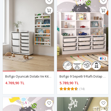
2
Bofigo Oyuncak Dolabı Ve Kitaplık Seti 9 Sepetli Oyuncak Dolabı Duvara Monte Kitaplık Çağla & Montessori Beyaz
Bofigo 9 Sepetli 9 Raflı Dolap Çok Amaçlı Dolap Oyuncak Dolabı Almina Beyaz
4.769,90 TL
5.789,90 TL
(14)