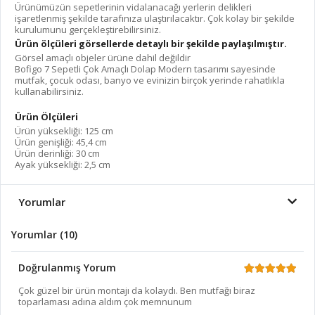
Ürünümüzün sepetlerinin vidalanacağı yerlerin delikleri
işaretlenmiş şekilde tarafınıza ulaştırılacaktır. Çok kolay bir şekilde
kurulumunu gerçekleştirebilirsiniz.
Ürün ölçüleri görsellerde detaylı bir şekilde paylaşılmıştır.
Görsel amaçlı objeler ürüne dahil değildir
Bofigo
7
Sepetli Çok Amaçlı Dolap Modern tasarımı sayesinde
mutfak, çocuk odası, banyo ve evinizin
birçok
yerinde rahatlıkla
kullanabilirsiniz.
Ürün Ölçüleri
Ürün yüksekliği: 1
25
cm
Ürün genişliği:
45,4
cm
Ürün derinliği: 30 cm
Ayak yüksekliği:
2
,5 cm
Yorumlar
Yorumlar (10)
Doğrulanmış Yorum
Çok güzel bir ürün montajı da kolaydı. Ben mutfağı biraz
toparlaması adına aldım çok memnunum