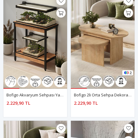
2
Bofigo Akvaryum Sehpası Yan Sehpa Metal Ayaklı Sehpa 80 X 40 Cm Çam
Bofigo 2li Orta Sehpa Dekoratif Sehpa Yan Sehpa Açelya Safir Meşe
2.229,90 TL
2.229,90 TL