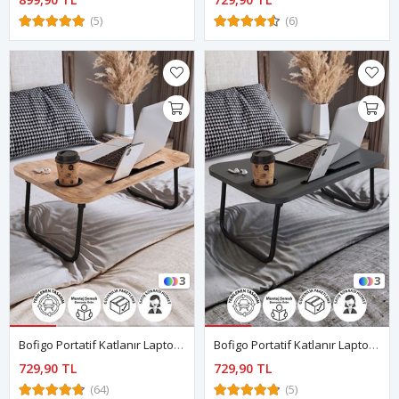
(5)
(6)
3
3
Bofigo Portatif Katlanır Laptop Sehpası Tablet Telefon Tutuculu Laptop Sehpası Çam
Bofigo Portatif Katlanır Laptop Sehpası Tablet Telefon Tutuculu Laptop Sehpası Antrasit
729,90 TL
729,90 TL
(64)
(5)