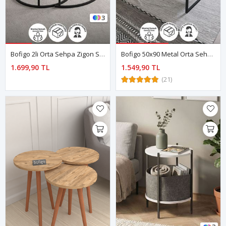
3
Bofigo 2li Orta Sehpa Zigon Sehpa Yan Sehpa Kahve Sehpası Hilal Antrasit
Bofigo 50x90 Metal Orta Sehpa Dikdörtgen Orta Sehpa Raflı Kahve Sehpası Çam
1.699,90 TL
1.549,90 TL
(21)