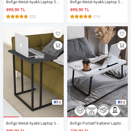
Bofigo Metal Ayaklı Laptop Sehpası Kahvaltı Masası Çalışma Sehpası Çam
Bofigo Metal Ayaklı Laptop Sehpası Kahvaltı Masası Çalışma Sehpası Beyaz
899,90 TL
899,90 TL
(32)
(11)
3
3
Bofigo Metal Ayaklı Laptop Sehpası Kahvaltı Masası Çalışma Sehpası Antrasit
Bofigo Portatif Katlanır Laptop Sehpası Tablet Telefon Tutuculu Laptop Sehpası Beyaz
899,90 TL
729,90 TL