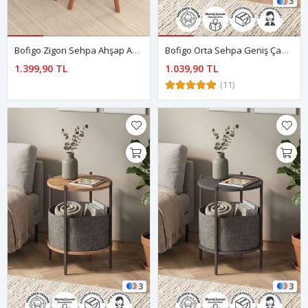
3
Bofigo Zigon Sehpa Ahşap Ayaklı Zigon Çam
Bofigo Orta Sehpa Geniş Çantalı Sehpa Gazetelik Kitaplık Çiçeklik Beyaz
1.399,90 TL
1.039,90 TL
(11)
3
3