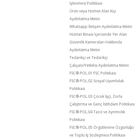
İşlenmesi Politikası
Ürün veya Hizmet Alan Kişi
Aydınlatma Metni
Whatsapp İletişim Aydınlatma Metni
Hizmet Binası İçerisinde Yer Alan
Güvenlik Kameraları Hakkında
Aydınlatma Metni
Tedarikçi ve Tedarikçi
Çalışanı/Yetkilisi Aydınlatma Metni
FSC®️-POL.01 FSC Politikası
FSC®️-POL.02 Sosyal Uyumluluk
Politikası
FSC®️-POL.03 Çocuk İşçi, Zorla
Çalıştırma ve Genç İstihdam Politikası
FSC®️-POL.04 Taciz ve Ayrımcılık
Politikası
FSC®️-POL.05 Örgütlenme Özgürlüğü
ve Toplu İş Sözleşmesi Politikası