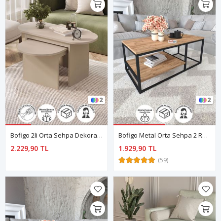
2
2
Bofigo 2li Orta Sehpa Dekoratif Sehpa Yan Sehpa Açelya Vizon Krem
Bofigo Metal Orta Sehpa 2 Raflı Orta Sehpa Dekoratif Sehpa Nisa Çam
2.229,90 TL
1.929,90 TL
(59)