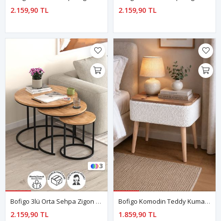
2.159,90 TL
2.159,90 TL
3
Bofigo 3lü Orta Sehpa Zigon Sehpa Yan Sehpa Kahve Sehpası Kamer Çam
Bofigo Komodin Teddy Kumaş Kaplamalı Sehpa Yan Sehpa Baş Ucu Komodin Ahşap Ayaklı Nova Beyaz
2.159,90 TL
1.859,90 TL