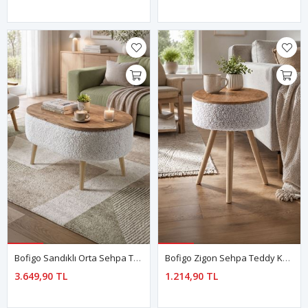
Bofigo Sandıklı Orta Sehpa Teddy Kumaş Kaplamalı Sehpa Yan Sehpa Ahşap Ayaklı Sehpa Luno Beyaz
Bofigo Zigon Sehpa Teddy Kumaş Kaplamalı Sehpa Yan Sehpa Orta Sehpa Ahşap Ayaklı Teddy Beyaz
3.649,90 TL
1.214,90 TL