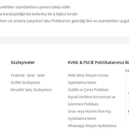
 belirtilen standartlara uyması talep edilir.
arşılaşıldığında tedarikçi ile iş ilişkisi kesilir.
ken ve onlarla çalışırken işbu Politika’nın getirdiği ilke ve standartları uygu
Sözleşmeler
KVKK & FSC®️ Politikalarımız
B
Ka
Teslimat - İptal - İade
Web Sitesi İletişim Formu
Gizlilik Sözleşmesi
Aydınlatma Metni
Mesafeli Satış Sözleşmesi
Gizlilik ve Çerez Politikası
Kişisel Verilerin Korunması ve
İşlenmesi Politikası
Ürün veya Hizmet Alan Kişi
Aydınlatma Metni
Whatsapp İletişim Aydınlatma