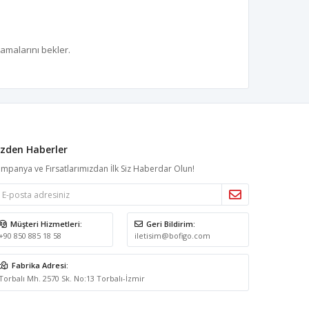
lamalarını bekler.
izden Haberler
mpanya ve Fırsatlarımızdan İlk Siz Haberdar Olun!
Müşteri Hizmetleri:
Geri Bildirim:
+90 850 885 18 58
iletisim@bofigo.com
Fabrika Adresi:
Torbalı Mh. 2570 Sk. No:13 Torbalı-İzmir