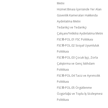
Metni
Hizmet Binası İçerisinde Yer Alan
Güvenlik Kameraları Hakkında
Aydınlatma Metni
Tedarikçi ve Tedarikçi
Çalışanı/Yetkilisi Aydınlatma Metni
FSC®️-POL.01 FSC Politikası
FSC®️-POL.02 Sosyal Uyumluluk
Politikası
FSC®️-POL.03 Çocuk İşçi, Zorla
Çalıştırma ve Genç İstihdam
Politikası
FSC®️-POL.04 Taciz ve Ayrımcılık
Politikası
FSC®️-POL.05 Örgütlenme
Özgürlüğü ve Toplu İş Sözleşmesi
Politikası