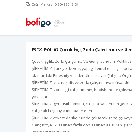
Çağrı Merkezi: 0 850 885 18 58
FSC®️-POL.03 Çocuk İşçi, Zorla Çalıştırma ve Ge
Çocuk İşçilik, Zorla Çalıştırma Ve Genç İstihdamı Politikası 
ŞİRKETİMİZ, Türkiye’de ve iş yaptığı, temsil edildiği, ope
alanlardaki Birleşmiş Milletler Uluslararası Çalışma Örgü
ŞİRKETİMİZ, çocuk işçilik ve zorla çalıştırmaya müsaad
ŞİRKETİMİZ, zorla işçi çalıştırmanın, hapishanede çalışma, 
yasaklar
ŞİRKETİMİZ, genç istihdamına, çalışma saatlerinin genç ça
çalışmak koşuluyla müsaade eder.
ŞİRKETİMİZ veya tedarikçilerinde çalışacak genç işçi veya 
Genç işçiye, iki saatten fazla dört saatten az süren işl