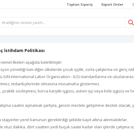
Toptan Sipariş
Export Order
S
nç İstihdam Politikası
temel ilkeleri aşağıda belirtilmiştir:
rasyon yönettiği tüm diğer ülkelerde çocuk işçilik, zorla çalıştırma ve genç
tü (UN International Labor Organization - ILO) standartlarına ve uluslararas
e etmez, tedarikçilerinde olmasına müsamaha göstermez.
çıraklık sözleşmesi, borca karşılık işgücü, askeri işçi veya köle işgücü ve he
lışma saatini aşmamak şartıyla, gencin mesleki gelişimine destek olacak, yar
stajyerler yerel kanunun gerektirdiği şekilde kayıt altına alınmalıdırlar.
erde otuz dakika, dört saatten yedi buçuk saate kadar olan işlerde çalışma 