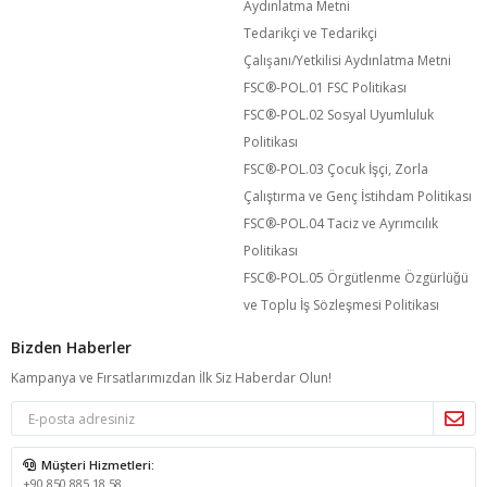
Aydınlatma Metni
Tedarikçi ve Tedarikçi
Çalışanı/Yetkilisi Aydınlatma Metni
FSC®️-POL.01 FSC Politikası
FSC®️-POL.02 Sosyal Uyumluluk
Politikası
FSC®️-POL.03 Çocuk İşçi, Zorla
Çalıştırma ve Genç İstihdam Politikası
FSC®️-POL.04 Taciz ve Ayrımcılık
Politikası
FSC®️-POL.05 Örgütlenme Özgürlüğü
ve Toplu İş Sözleşmesi Politikası
Bizden Haberler
Kampanya ve Fırsatlarımızdan İlk Siz Haberdar Olun!
Müşteri Hizmetleri:
+90 850 885 18 58