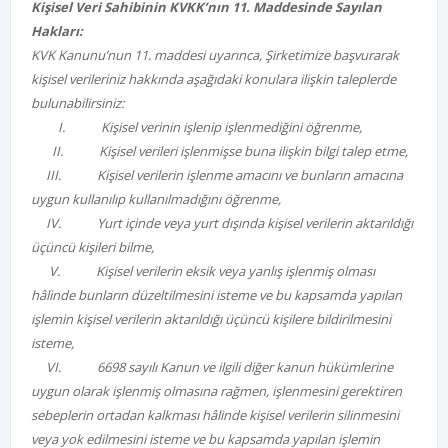
Kişisel Veri Sahibinin KVKK’nın 11. Maddesinde Sayılan
Hakları:
KVK Kanunu’nun 11. maddesi uyarınca, Şirketimize başvurarak
kişisel verileriniz hakkında aşağıdaki konulara ilişkin taleplerde
bulunabilirsiniz:
I.
Kişisel verinin işlenip işlenmediğini öğrenme,
II.
Kişisel verileri işlenmişse buna ilişkin bilgi talep etme,
III.
Kişisel verilerin işlenme amacını ve bunların amacına
uygun kullanılıp kullanılmadığını öğrenme,
IV.
Yurt içinde veya yurt dışında kişisel verilerin aktarıldığı
üçüncü kişileri bilme,
V.
Kişisel verilerin eksik veya yanlış işlenmiş olması
hâlinde bunların düzeltilmesini isteme ve bu kapsamda yapılan
işlemin kişisel verilerin aktarıldığı üçüncü kişilere bildirilmesini
isteme,
VI.
6698 sayılı Kanun ve ilgili diğer kanun hükümlerine
uygun olarak işlenmiş olmasına rağmen, işlenmesini gerektiren
sebeplerin ortadan kalkması hâlinde kişisel verilerin silinmesini
veya yok edilmesini isteme ve bu kapsamda yapılan işlemin