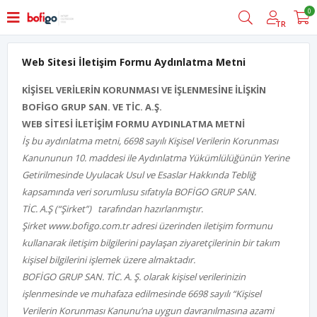
0
TR
Web Sitesi İletişim Formu Aydınlatma Metni
KİŞİSEL VERİLERİN KORUNMASI VE İŞLENMESİNE İLİŞKİN
BOFİGO GRUP SAN. VE TİC. A.Ş.
WEB SİTESİ İLETİŞİM FORMU AYDINLATMA METNİ
İş bu aydınlatma metni, 6698 sayılı Kişisel Verilerin Korunması
Kanununun 10. maddesi ile Aydınlatma Yükümlülüğünün Yerine
Getirilmesinde Uyulacak Usul ve Esaslar Hakkında Tebliğ
kapsamında veri sorumlusu sıfatıyla BOFİGO GRUP SAN.
TİC. A.Ş (“Şirket”) tarafından hazırlanmıştır.
Şirket www.bofigo.com.tr adresi üzerinden iletişim formunu
kullanarak iletişim bilgilerini paylaşan ziyaretçilerinin bir takım
kişisel bilgilerini işlemek üzere almaktadır.
BOFİGO GRUP SAN. TİC. A. Ş.
olarak kişisel verilerinizin
işlenmesinde ve muhafaza edilmesinde 6698 sayılı “Kişisel
Verilerin Korunması Kanunu’na uygun davranılmasına azami