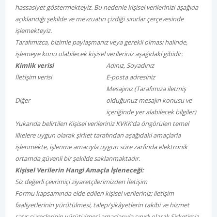
hassasiyet göstermekteyiz. Bu nedenle kişisel verilerinizi aşağıda
açıklandığı şekilde ve mevzuatın çizdiği sınırlar
çerçevesinde
işlemekteyiz.
Tarafımızca, bizimle paylaşmanız veya gerekli olması halinde,
işlemeye konu olabilecek kişisel verileriniz aşağıdaki gibidir:
Kimlik verisi
Adınız, Soyadınız
İletişim verisi
E-posta adresiniz
Mesajınız (Tarafımıza iletmiş
Diğer
olduğunuz mesajın konusu ve
içeriğinde yer alabilecek bilgiler)
Yukarıda belirtilen Kişisel verileriniz KVKK’da öngörülen temel
ilkelere uygun olarak şirket tarafından aşağıdaki amaçlarla
işlenmekte, işlenme amacıyla uygun süre zarfında elektronik
ortamda güvenli bir şekilde saklanmaktadır.
Kişisel Verilerin Hangi Amaçla İşleneceği:
Siz değerli çevrimiçi ziyaretçilerimizden İletişim
Formu kapsamında elde edilen kişisel verileriniz; iletişim
faaliyetlerinin yürütülmesi, talep/şikâyetlerin takibi ve hizmet
satış süreçlerinin yürütülmesi amaçlarıyla sınırlı olarak Şirketimiz