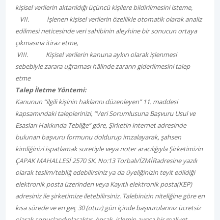
kişisel verilerin aktarıldığı üçüncü kişilere bildirilmesini isteme,
VII.
İşlenen kişisel verilerin özellikle otomatik olarak analiz
edilmesi neticesinde veri sahibinin aleyhine bir sonucun ortaya
çıkmasına itiraz etme,
VIII.
Kişisel verilerin kanuna aykırı olarak işlenmesi
sebebiyle zarara uğraması hâlinde zararın giderilmesini talep
etme
Talep İletme Yöntemi:
Kanunun “ilgili kişinin haklarını düzenleyen” 11. maddesi
kapsamındaki taleplerinizi, “Veri Sorumlusuna Başvuru Usul ve
Esasları Hakkında Tebliğe” göre, Şirketin internet adresinde
bulunan başvuru formunu doldurup imzalayarak, şahsen
kimliğinizi ispatlamak suretiyle veya noter aracılığıyla Şirketimizin
ÇAPAK MAHALLESİ 2570 SK. No:13 Torbalı/İZMİR
adresine yazılı
olarak teslim/tebliğ edebilirsiniz ya da üyeliğinizin teyit edildiği
elektronik posta üzerinden veya Kayıtlı elektronik posta(KEP)
adresiniz ile şirketimize iletebilirsiniz. Talebinizin niteliğine göre en
kısa sürede ve en geç 30 (otuz) gün içinde başvurularınız ücretsiz
olarak sonuçlandırılacaktır. Ancak, işlemin ayrıca bir maliyet