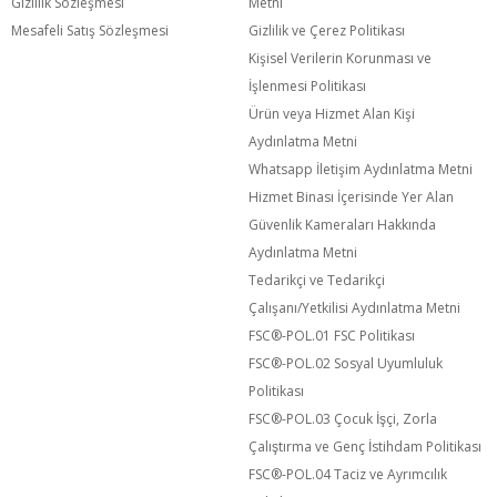
Gizlilik Sözleşmesi
Metni
Mesafeli Satış Sözleşmesi
Gizlilik ve Çerez Politikası
Kişisel Verilerin Korunması ve
İşlenmesi Politikası
Ürün veya Hizmet Alan Kişi
Aydınlatma Metni
Whatsapp İletişim Aydınlatma Metni
Hizmet Binası İçerisinde Yer Alan
Güvenlik Kameraları Hakkında
Aydınlatma Metni
Tedarikçi ve Tedarikçi
Çalışanı/Yetkilisi Aydınlatma Metni
FSC®️-POL.01 FSC Politikası
FSC®️-POL.02 Sosyal Uyumluluk
Politikası
FSC®️-POL.03 Çocuk İşçi, Zorla
Çalıştırma ve Genç İstihdam Politikası
FSC®️-POL.04 Taciz ve Ayrımcılık