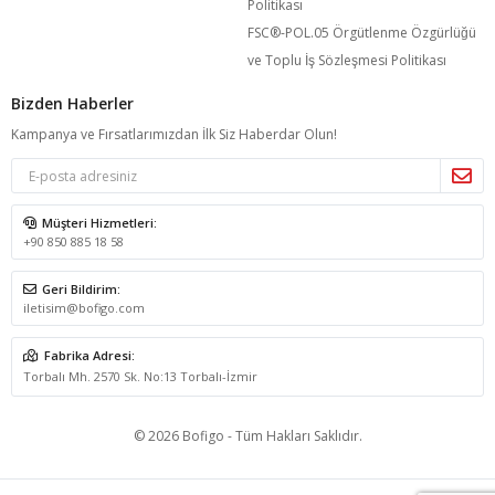
Politikası
FSC®️-POL.05 Örgütlenme Özgürlüğü
ve Toplu İş Sözleşmesi Politikası
Bizden Haberler
Kampanya ve Fırsatlarımızdan İlk Siz Haberdar Olun!
Müşteri Hizmetleri:
+90 850 885 18 58
Geri Bildirim:
iletisim@bofigo.com
Fabrika Adresi:
Torbalı Mh. 2570 Sk. No:13 Torbalı-İzmir
© 2026 Bofigo - Tüm Hakları Saklıdır.