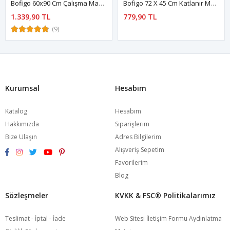
Bofigo 60x90 Cm Çalışma Masası Bilgisayar Masası Ofis Ders Yemek Masası Hugo Antrasit
Bofigo 72 X 45 Cm Katlanır Masa Duvara Monte Masa Mutfak Masası Balkon Masası Çalışma Masası Beyaz
1.339,90 TL
779,90 TL
(9)
Kurumsal
Hesabım
Katalog
Hesabım
Hakkımızda
Siparişlerim
Bize Ulaşın
Adres Bilgilerim
Alışveriş Sepetim
Favorilerim
Blog
Sözleşmeler
KVKK & FSC®️ Politikalarımız
Teslimat - İptal - İade
Web Sitesi İletişim Formu Aydınlatma