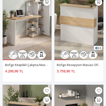
2
Bofigo Kitaplıklı Çalışma Masası Ders Çalışma Masası Dolaplı Çalışma Masası Bilgisayar Masası Ersoy Safir Meşe Beyaz
Bofigo Resepyion Masası Ofis Masası Karşılama Masası Karşılama Bankosu Safir Meşe Beyaz
4.299,90 TL
5.759,90 TL