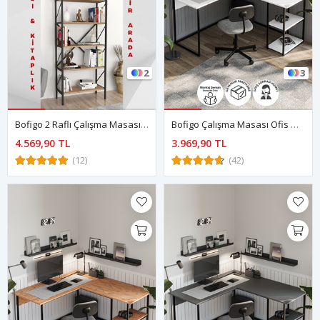
2
3
Bofigo 2 Raflı Çalışma Masası Bilgisayar Masası Ofis Ders Masası Kafka + 5 Raflı Kitaplık Metal Kitaplık Agora Çam
Bofigo Çalışma Masası Ofis Masası Köşe Masa Bilgisayar Masası Odin Beyaz
4.569,90 TL
3.969,90 TL
(12)
(42)