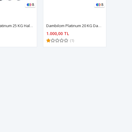
8
8
Dambılcım Platinum 25 KG Halter Seti 25 KG Dambıl Seti Ağırlık Seti Vücut Geliştirme Aleti
Dambılcım Platinum 20 KG Dambıl Seti Ağırlık Seti Vücut Geliştirme Aleti
1.000,00 TL
(1)