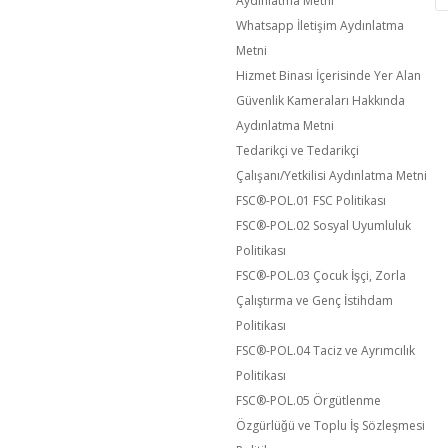
Aydınlatma Metni
Whatsapp İletişim Aydınlatma
Metni
Hizmet Binası İçerisinde Yer Alan
Güvenlik Kameraları Hakkında
Aydınlatma Metni
Tedarikçi ve Tedarikçi
Çalışanı/Yetkilisi Aydınlatma Metni
FSC®️-POL.01 FSC Politikası
FSC®️-POL.02 Sosyal Uyumluluk
Politikası
FSC®️-POL.03 Çocuk İşçi, Zorla
Çalıştırma ve Genç İstihdam
Politikası
FSC®️-POL.04 Taciz ve Ayrımcılık
Politikası
FSC®️-POL.05 Örgütlenme
Özgürlüğü ve Toplu İş Sözleşmesi