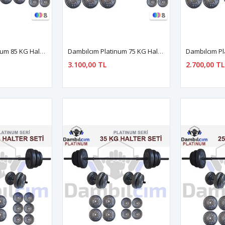
8
8
Dambılcım Platinum 85 KG Halter Seti 85 KG Dambıl Seti Ağırlık Seti Vücut Geliştirme Aleti
Dambılcım Platinum 75 KG Halter Seti 75 KG Dambıl Seti Ağırlık Seti Vücut Geliştirme Aleti
3.100,00 TL
2.700,00 TL