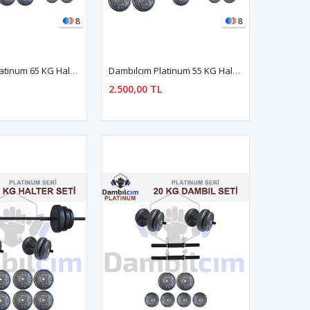
8
8
Dambılcım Platinum 65 KG Halter Seti 65 KG Dambıl Seti Ağırlık Seti Vücut Geliştirme Aleti
Dambılcım Platinum 55 KG Halter Seti 55 KG Dambıl Seti Ağırlık Seti Vücut Geliştirme Aleti
2.500,00 TL