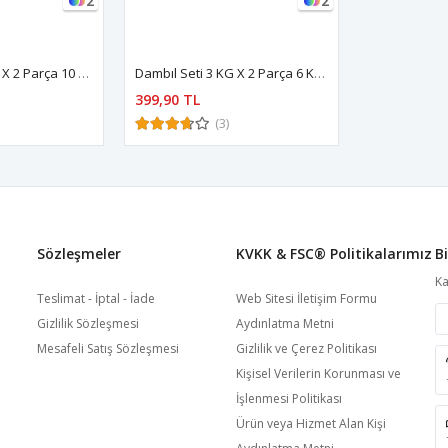
2
2
Dambıl Seti 5 KG X 2 Parça 10 KG Dambıl Seti 10 KG Dambıl Seti
Dambıl Seti 3 KG X 2 Parça 6 KG Dambıl Seti 6 KG Dambıl Seti
399,90 TL
(3)
Sözleşmeler
KVKK & FSC®️ Politikalarımız
B
Ka
Teslimat - İptal - İade
Web Sitesi İletişim Formu
Gizlilik Sözleşmesi
Aydınlatma Metni
Mesafeli Satış Sözleşmesi
Gizlilik ve Çerez Politikası
Kişisel Verilerin Korunması ve
İşlenmesi Politikası
Ürün veya Hizmet Alan Kişi