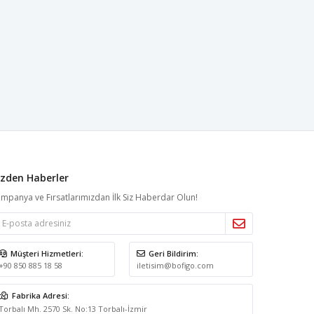
izden Haberler
mpanya ve Fırsatlarımızdan İlk Siz Haberdar Olun!
Müşteri Hizmetleri:
Geri Bildirim:
+90 850 885 18 58
iletisim@bofigo.com
Fabrika Adresi:
Torbalı Mh. 2570 Sk. No:13 Torbalı-İzmir