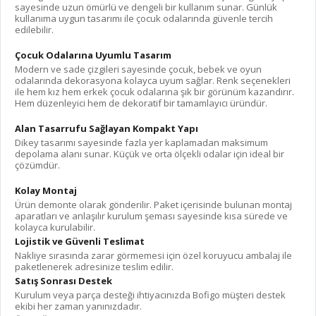
sayesinde uzun ömürlü ve dengeli bir kullanım sunar. Günlük
kullanıma uygun tasarımı ile çocuk odalarında güvenle tercih
edilebilir.
Çocuk Odalarına Uyumlu Tasarım
Modern ve sade çizgileri sayesinde çocuk, bebek ve oyun
odalarında dekorasyona kolayca uyum sağlar. Renk seçenekleri
ile hem kız hem erkek çocuk odalarına şık bir görünüm kazandırır.
Hem düzenleyici hem de dekoratif bir tamamlayıcı üründür.
Alan Tasarrufu Sağlayan Kompakt Yapı
Dikey tasarımı sayesinde fazla yer kaplamadan maksimum
depolama alanı sunar. Küçük ve orta ölçekli odalar için ideal bir
çözümdür.
Kolay Montaj
Ürün demonte olarak gönderilir. Paket içerisinde bulunan montaj
aparatları ve anlaşılır kurulum şeması sayesinde kısa sürede ve
kolayca kurulabilir.
Lojistik ve Güvenli Teslimat
Nakliye sırasında zarar görmemesi için özel koruyucu ambalaj ile
paketlenerek adresinize teslim edilir.
Satış Sonrası Destek
Kurulum veya parça desteği ihtiyacınızda Bofigo müşteri destek
ekibi her zaman yanınızdadır.