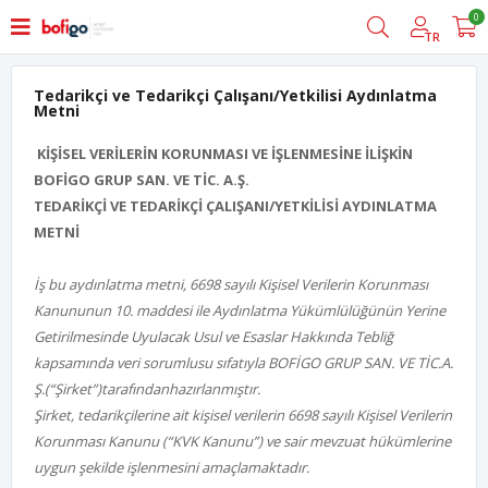
0
TR
Tedarikçi ve Tedarikçi Çalışanı/Yetkilisi Aydınlatma
Metni
KİŞİSEL VERİLERİN KORUNMASI VE İŞLENMESİNE İLİŞKİN
BOFİGO GRUP SAN. VE TİC. A.Ş.
TEDARİKÇİ VE TEDARİKÇİ ÇALIŞANI/YETKİLİSİ AYDINLATMA
METNİ
İş bu aydınlatma metni, 6698 sayılı Kişisel Verilerin Korunması
Kanununun 10. maddesi ile Aydınlatma Yükümlülüğünün Yerine
Getirilmesinde Uyulacak Usul ve Esaslar Hakkında Tebliğ
kapsamında veri sorumlusu sıfatıyla
BOFİGO GRUP SAN. VE TİC.A.
Ş.
(“
Şirket”)tarafından
hazırlanmıştır.
Şirket, tedarikçilerine ait kişisel verilerin 6698 sayılı Kişisel Verilerin
Korunması Kanunu (“KVK Kanunu”) ve sair mevzuat hükümlerine
uygun şekilde işlenmesini amaçlamaktadır.