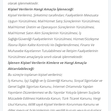
olarak işlenmektedir.
Kişisel Verilerin Hangi Amaçla İşleneceği:
Kişisel Verileriniz, Şirketimiz tarafından; Faaliyetlerin Mevzuata
Uygun Yürütülmesi, Mal/Hizmet Satış Süreçlerinin Yürütülmesi,
Mal/Hizmet Üretim ve Operasyon Süreçlerinin Yürütülmesi,
Mal/Hizmet Satın Alım Süreçlerinin Yürütülmesi, İş
Sağlığı/Güvenliği Faaliyetlerinin Yürütülmesi,
Hizmet/Sözleşme
İfasına İlişkin Kalite Kontrolü Ve Değerlendirmesi, Finans Ve
Muhasebe Kayıtlarının Tutulabilmesi ve İletişim Faaliyetlerinin
Yürütülmesi
amaçlarıyla sınırlı olarak işlenmektedir.
İşlenen Kişisel Verilerin Kimlere ve Hangi Amaçla
Aktarılabileceği:
Bu süreçte toplanan kişisel verileriniz;
İş Kanunu, İşçi Sağlığı ve İş Güvenliği Kanunu, Sosyal Sigortalar ve
Genel Sağlık Sigortası Kanunu, İnternet Ortamında Yapılan
Yayınların Düzenlenmesi ve Bu Yayınlar Yoluyla İşlenen Suçlarla
Mücadele Edilmesi Hakkında Kanun, Türk Ticaret Kanunu, Vergi
Usul Kanunu, 6698 sayılı Kişisel Verilerin Korunması Kanunu ve
diğer mevzuat hükümlerinin izin verdiği kurum veya kuruluşlara;