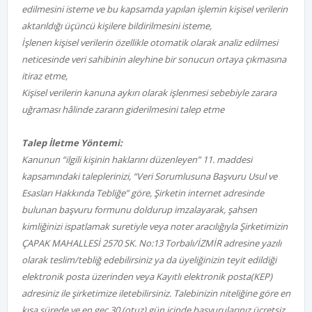
edilmesini isteme ve bu kapsamda yapılan işlemin kişisel verilerin
aktarıldığı üçüncü kişilere bildirilmesini isteme,
İşlenen kişisel verilerin özellikle otomatik olarak analiz edilmesi
neticesinde veri sahibinin aleyhine bir sonucun ortaya çıkmasına
itiraz etme,
Kişisel verilerin kanuna aykırı olarak işlenmesi sebebiyle zarara
uğraması hâlinde zararın giderilmesini talep etme
Talep İletme Yöntemi:
Kanunun “ilgili kişinin haklarını düzenleyen” 11. maddesi
kapsamındaki taleplerinizi, “Veri Sorumlusuna Başvuru Usul ve
Esasları Hakkında Tebliğe” göre, Şirketin internet adresinde
bulunan başvuru formunu doldurup imzalayarak, şahsen
kimliğinizi ispatlamak suretiyle veya noter aracılığıyla Şirketimizin
ÇAPAK MAHALLESİ 2570 SK. No:13 Torbalı/İZMİR adresine yazılı
olarak teslim/tebliğ edebilirsiniz ya da üyeliğinizin teyit edildiği
elektronik posta üzerinden veya Kayıtlı elektronik posta(KEP)
adresiniz ile şirketimize iletebilirsiniz. Talebinizin niteliğine göre en
kısa sürede ve en geç 30 (otuz) gün içinde başvurularınız ücretsiz