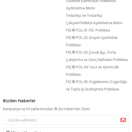
Güvenlik Kameraları Hakkında
Aydınlatma Metni
Tedarikçi ve Tedarikçi
Çalışanı/Yetkilisi Aydınlatma Metni
FSC®️-POL.01 FSC Politikası
FSC®️-POL.02 Sosyal Uyumluluk
Politikası
FSC®️-POL.03 Çocuk İşçi, Zorla
Çalıştırma ve Genç İstihdam Politikası
FSC®️-POL.04 Taciz ve Ayrımcılık
Politikası
FSC®️-POL.05 Örgütlenme Özgürlüğü
ve Toplu İş Sözleşmesi Politikası
Bizden Haberler
Kampanya ve Fırsatlarımızdan İlk Siz Haberdar Olun!