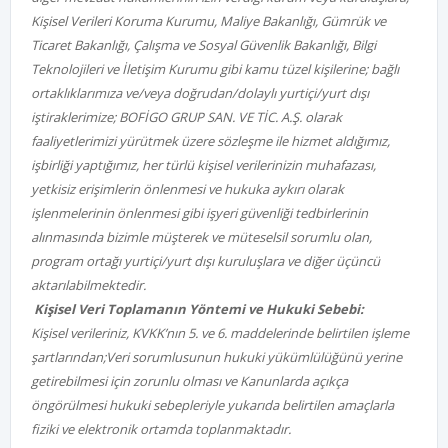
Kişisel Verileri Koruma Kurumu, Maliye Bakanlığı, Gümrük ve
Ticaret Bakanlığı, Çalışma ve Sosyal Güvenlik Bakanlığı, Bilgi
Teknolojileri ve İletişim Kurumu gibi kamu tüzel kişilerine; bağlı
ortaklıklarımıza ve/veya doğrudan/dolaylı yurtiçi/yurt dışı
iştiraklerimize;
BOFİGO GRUP SAN. VE TİC. A.Ş
.
olarak
faaliyetlerimizi yürütmek üzere sözleşme ile hizmet aldığımız,
işbirliği yaptığımız, her türlü kişisel verilerinizin muhafazası,
yetkisiz erişimlerin önlenmesi ve hukuka aykırı olarak
işlenmelerinin önlenmesi gibi işyeri güvenliği tedbirlerinin
alınmasında bizimle müşterek ve müteselsil sorumlu olan,
program ortağı yurtiçi/yurt dışı kuruluşlara ve diğer üçüncü
aktarılabilmektedir.
Kişisel Veri Toplamanın Yöntemi ve Hukuki Sebebi:
Kişisel verileriniz,
KVKK’nın 5. ve 6. maddelerinde belirtilen işleme
şartlarından;
Veri sorumlusunun hukuki yükümlülüğünü yerine
getirebilmesi için zorunlu olması
ve Kanunlarda açıkça
öngörülmesi hukuki sebepleriyle
yukarıda belirtilen amaçlarla
fiziki ve elektronik ortamda toplanmaktadır.