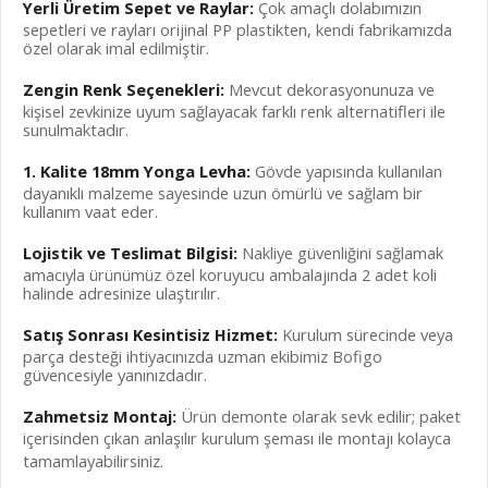
Yerli Üretim Sepet ve Raylar:
Çok amaçlı dolabımızın
sepetleri ve rayları orijinal PP plastikten, kendi fabrikamızda
özel olarak imal edilmiştir.
Zengin Renk Seçenekleri:
Mevcut dekorasyonunuza ve
kişisel zevkinize uyum sağlayacak farklı renk alternatifleri ile
sunulmaktadır.
1. Kalite 18mm Yonga Levha:
Gövde yapısında kullanılan
dayanıklı malzeme sayesinde uzun ömürlü ve sağlam bir
kullanım vaat eder.
Lojistik ve Teslimat Bilgisi:
Nakliye güvenliğini sağlamak
amacıyla ürünümüz özel koruyucu ambalajında 2 adet koli
halinde adresinize ulaştırılır.
Satış Sonrası Kesintisiz Hizmet:
Kurulum sürecinde veya
parça desteği ihtiyacınızda uzman ekibimiz Bofigo
güvencesiyle yanınızdadır.
Zahmetsiz Montaj:
Ürün demonte olarak sevk edilir; paket
içerisinden çıkan anlaşılır kurulum şeması ile montajı kolayca
tamamlayabilirsiniz.