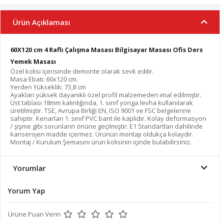
Ürün Açıklaması
60X120 cm 4 Raflı Çalışma Masası Bilgisayar Masası Ofis Ders
Yemek Masası
Özel kolisi içerisinde demonte olarak sevk edilir.
Masa Ebatı: 60x120 cm.
Yerden Yükseklik: 73,8 cm
Ayakları yüksek dayanıklı özel profil malzemeden imal edilmiştir.
Üst tablası 18mm kalınlığında, 1. sınıf yonga levha kullanılarak
üretilmiştir. TSE, Avrupa Birliği EN, ISO 9001 ve FSC belgelerine
sahiptir. Kenarları 1. sınıf PVC bant ile kaplıdır. Kolay deformasyon
/ şişme gibi sorunların önüne geçilmiştir. E1 Standartları dahilinde
kanserojen madde içermez. Ürünün montajı oldukça kolaydır.
Montaj / Kurulum Şemasını ürün kolisinin içinde bulabilirsiniz.
Yorumlar
Yorum Yap
Ürüne Puan Verin