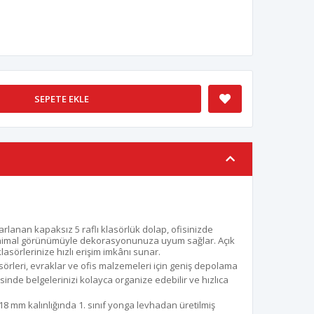
SEPETE EKLE
arlanan kapaksız 5 raflı klasörlük dolap, ofisinizde
nimal görünümüyle dekorasyonunuza uyum sağlar. Açık
asörlerinize hızlı erişim imkânı sunar.
örleri, evraklar ve ofis malzemeleri için geniş depolama
esinde belgelerinizi kolayca organize edebilir ve hızlıca
18 mm kalınlığında 1. sınıf yonga levhadan üretilmiş