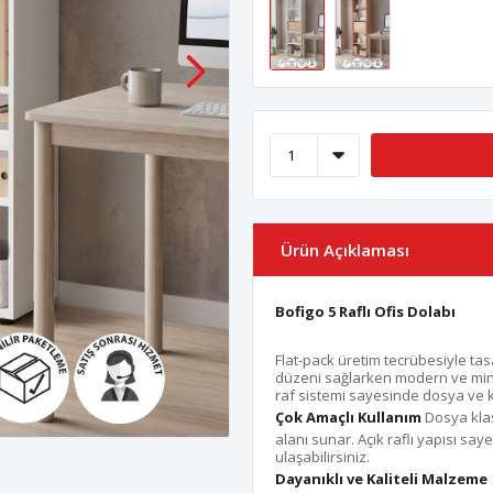
Ürün Açıklaması
Bofigo 5 Raflı Ofis Dolabı
Flat-pack üretim tecrübesiyle tas
düzeni sağlarken modern ve mi
raf sistemi sayesinde dosya ve kl
Çok Amaçlı Kullanım
Dosya klas
alanı sunar. Açık raflı yapısı say
ulaşabilirsiniz.
Dayanıklı ve Kaliteli Malzeme