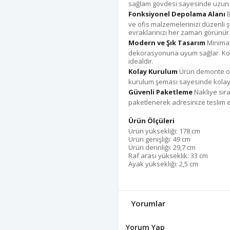
sağlam gövdesi sayesinde uzun ö
Fonksiyonel Depolama Alanı
B
ve ofis malzemelerinizi düzenli ş
evraklarınızı her zaman görünür ve
Modern ve Şık Tasarım
Minimal
dekorasyonuna uyum sağlar. Kompa
idealdir.
Kolay Kurulum
Ürün demonte ola
kurulum şeması sayesinde kolay 
Güvenli Paketleme
Nakliye sır
paketlenerek adresinize teslim ed
Ürün Ölçüleri
Ürün yüksekliği: 178 cm
Ürün genişliği: 49 cm
Ürün derinliği: 29,7 cm
Raf arası yükseklik: 33 cm
Ayak yüksekliği: 2,5 cm
Yorumlar
Yorum Yap