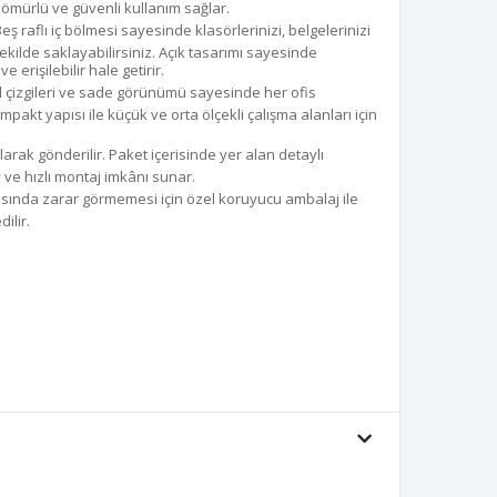
mürlü ve güvenli kullanım sağlar.
eş raflı iç bölmesi sayesinde klasörlerinizi, belgelerinizi
ekilde saklayabilirsiniz. Açık tasarımı sayesinde
 erişilebilir hale getirir.
 çizgileri ve sade görünümü sayesinde her ofis
kt yapısı ile küçük ve orta ölçekli çalışma alanları için
rak gönderilir. Paket içerisinde yer alan detaylı
ve hızlı montaj imkânı sunar.
asında zarar görmemesi için özel koruyucu ambalaj ile
ilir.