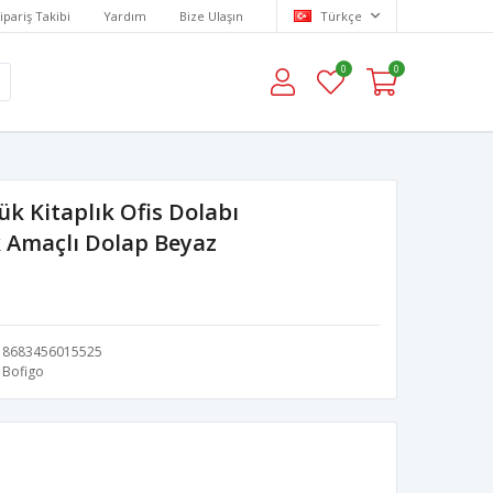
ipariş Takibi
Yardım
Bize Ulaşın
Türkçe
0
0
lük Kitaplık Ofis Dolabı
k Amaçlı Dolap Beyaz
8683456015525
Bofigo