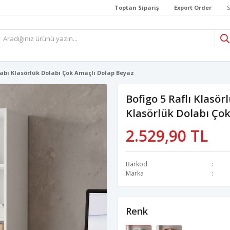
Toptan Sipariş
Export Order
S
olabı Klasörlük Dolabı Çok Amaçlı Dolap Beyaz
Bofigo 5 Raflı Klasör
Klasörlük Dolabı Ço
2.529,90 TL
Barkod
Marka
Renk