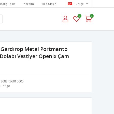
ipariş Takibi
Yardım
Bize Ulaşın
Türkçe
0
0
al Gardırop Metal Portmanto
 Dolabı Vestiyer Openix Çam
8683456010605
Bofigo