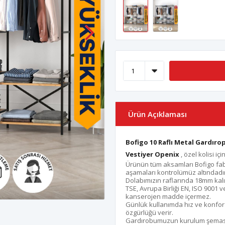
Ürün Açıklaması
Bofigo 10 Raflı Metal Gardıro
Vestiyer Openix
, özel kolisi i
Ürünün tüm aksamları Bofigo fab
aşamaları kontrolümüz altındadır
Dolabımızın raflarında 18mm kalınl
TSE, Avrupa Birliği EN, ISO 9001 v
kanserojen madde içermez.
Günlük kullanımda hız ve konfor 
özgürlüğü verir.
Gardırobumuzun kurulum şeması 