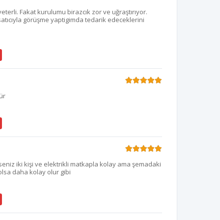
yeterli. Fakat kurulumu birazcık zor ve uğraştırıyor.
satıcıyla görüşme yaptigimda tedarik edeceklerini
ür
eniz iki kişi ve elektrikli matkapla kolay ama şemadaki
lsa daha kolay olur gibi