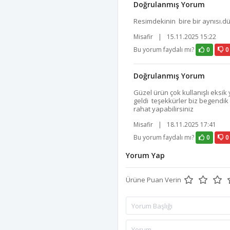
Doğrulanmış Yorum
Resimdekinin bire bir aynısı.d
Misafir
|
15.11.2025 15:22
Bu yorum faydalı mı?
0
0
Doğrulanmış Yorum
Güzel ürün çok kullanışlı eksik 
geldi teşekkürler biz begendik
rahat yapabilirsiniz
Misafir
|
18.11.2025 17:41
Bu yorum faydalı mı?
0
0
Yorum Yap
Ürüne Puan Verin