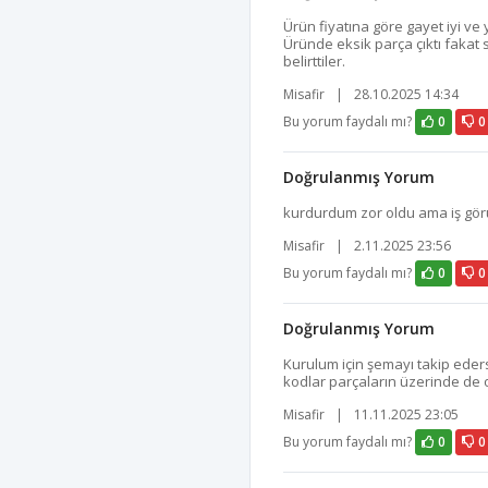
Ürün fiyatına göre gayet iyi ve 
Üründe eksik parça çıktı fakat 
belirttiler.
Misafir
|
28.10.2025 14:34
Bu yorum faydalı mı?
0
0
Doğrulanmış Yorum
kurdurdum zor oldu ama iş gör
Misafir
|
2.11.2025 23:56
Bu yorum faydalı mı?
0
0
Doğrulanmış Yorum
Kurulum için şemayı takip eders
kodlar parçaların üzerinde de o
Misafir
|
11.11.2025 23:05
Bu yorum faydalı mı?
0
0