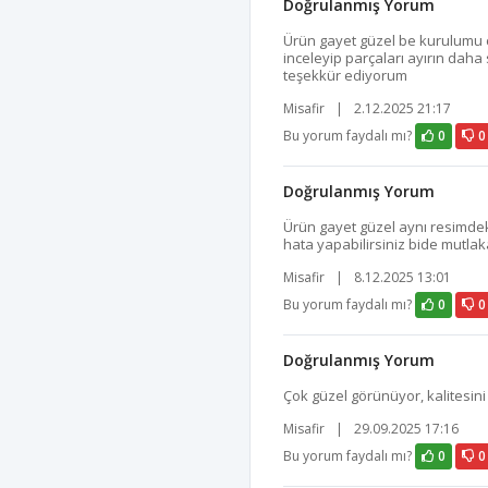
Doğrulanmış Yorum
Ürün gayet güzel be kurulumu 
inceleyip parçaları ayırın daha s
teşekkür ediyorum
Misafir
|
2.12.2025 21:17
Bu yorum faydalı mı?
0
0
Doğrulanmış Yorum
Ürün gayet güzel aynı resimdek
hata yapabilirsiniz bide mutlak
Misafir
|
8.12.2025 13:01
Bu yorum faydalı mı?
0
0
Doğrulanmış Yorum
Çok güzel görünüyor, kalitesin
Misafir
|
29.09.2025 17:16
Bu yorum faydalı mı?
0
0