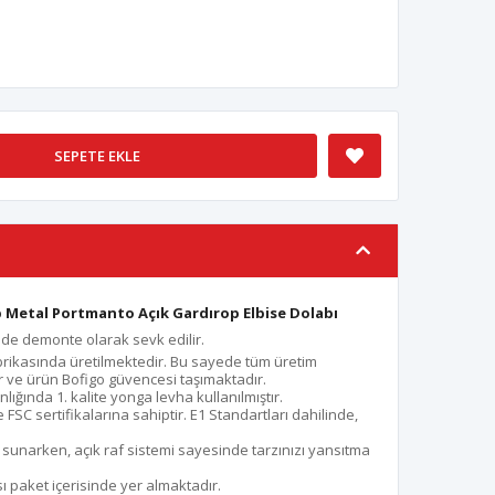
SEPETE EKLE
p Metal Portmanto Açık Gardırop Elbise Dolabı
çinde demonte olarak sevk edilir.
rikasında üretilmektedir. Bu sayede tüm üretim
 ve ürün Bofigo güvencesi taşımaktadır.
ığında 1. kalite yonga levha kullanılmıştır.
e FSC sertifikalarına sahiptir. E1 Standartları dahilinde,
sunarken, açık raf sistemi sayesinde tarzınızı yansıtma
paket içerisinde yer almaktadır.