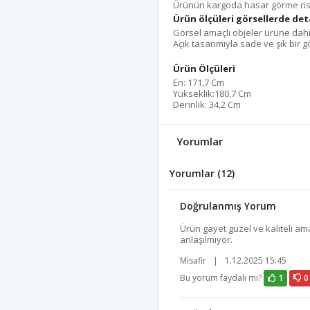
Ürünün kargoda hasar görme riski
Ürün ölçüleri görsellerde detay
Görsel amaçlı objeler ürüne dahil
Açık tasarımıyla sade ve şık bir
Ürün Ölçüleri
En: 171,7 Cm
Yükseklik:180,7 Cm
Derinlik: 34,2 Cm
Yorumlar
Yorumlar (12)
Doğrulanmış Yorum
Ürün gayet güzel ve kaliteli a
anlaşılmıyor.
Misafir
|
1.12.2025 15:45
Bu yorum faydalı mı?
1
0