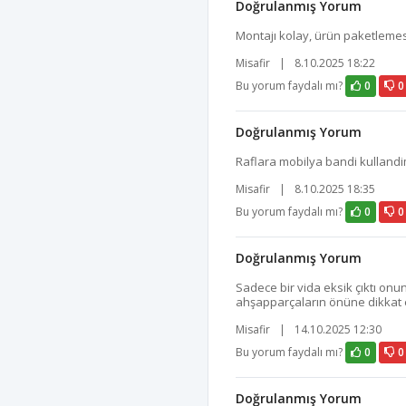
Doğrulanmış Yorum
Montajı kolay, ürün paketlemes
Misafir
|
8.10.2025 18:22
Bu yorum faydalı mı?
0
0
Doğrulanmış Yorum
Raflara mobilya bandi kulland
Misafir
|
8.10.2025 18:35
Bu yorum faydalı mı?
0
0
Doğrulanmış Yorum
Sadece bir vida eksik çıktı onu
ahşapparçaların önüne dikkat
Misafir
|
14.10.2025 12:30
Bu yorum faydalı mı?
0
0
Doğrulanmış Yorum