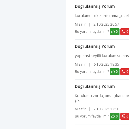
Doğrulanmış Yorum
kurulumu cok zordu ama guzel 
Misafir
|
2.10.2025 20:57
Bu yorum faydalı mı?
0
0
Doğrulanmış Yorum
yapmasi keyifli kurulum semasi
Misafir
|
6.10.2025 19:35
Bu yorum faydalı mı?
0
0
Doğrulanmış Yorum
Kurulumu zordu, ama çıkan son
şık
Misafir
|
7.10.2025 12:10
Bu yorum faydalı mı?
0
0