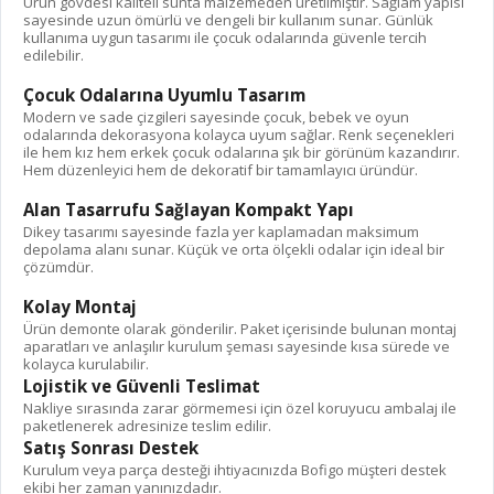
Ürün gövdesi kaliteli sunta malzemeden üretilmiştir. Sağlam yapısı
sayesinde uzun ömürlü ve dengeli bir kullanım sunar. Günlük
kullanıma uygun tasarımı ile çocuk odalarında güvenle tercih
edilebilir.
Çocuk Odalarına Uyumlu Tasarım
Modern ve sade çizgileri sayesinde çocuk, bebek ve oyun
odalarında dekorasyona kolayca uyum sağlar. Renk seçenekleri
ile hem kız hem erkek çocuk odalarına şık bir görünüm kazandırır.
Hem düzenleyici hem de dekoratif bir tamamlayıcı üründür.
Alan Tasarrufu Sağlayan Kompakt Yapı
Dikey tasarımı sayesinde fazla yer kaplamadan maksimum
depolama alanı sunar. Küçük ve orta ölçekli odalar için ideal bir
çözümdür.
Kolay Montaj
Ürün demonte olarak gönderilir. Paket içerisinde bulunan montaj
aparatları ve anlaşılır kurulum şeması sayesinde kısa sürede ve
kolayca kurulabilir.
Lojistik ve Güvenli Teslimat
Nakliye sırasında zarar görmemesi için özel koruyucu ambalaj ile
paketlenerek adresinize teslim edilir.
Satış Sonrası Destek
Kurulum veya parça desteği ihtiyacınızda Bofigo müşteri destek
ekibi her zaman yanınızdadır.