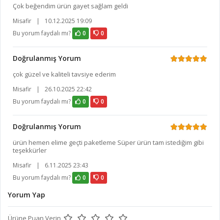
Çok beğendim ürün gayet sağlam geldi
Misafir
|
10.12.2025 19:09
Bu yorum faydalı mı?
0
0
Doğrulanmış Yorum
çok güzel ve kaliteli tavsiye ederim
Misafir
|
26.10.2025 22:42
Bu yorum faydalı mı?
0
0
Doğrulanmış Yorum
ürün hemen elime geçti paketleme Süper ürün tam istediğim gibi
teşekkürler
Misafir
|
6.11.2025 23:43
Bu yorum faydalı mı?
0
0
Yorum Yap
Ürüne Puan Verin