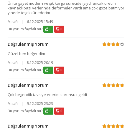
Ünite gayet modern ve şık kargo sürecide iyiydi ancak üretim
kaynaklı bazı yerlerinde deformeler vardı ama çok göze batmıyor
yinede teşekkür ederim
Misafir
|
6.12.2025 15:49
Bu yorum faydalı mı?
0
0
Doğrulanmış Yorum
Güzel ben beğendim
Misafir
|
8.12.2025 20:19
Bu yorum faydalı mı?
0
0
Doğrulanmış Yorum
Çok begendik tavsiye ederim sorunsuz geldi
Misafir
|
9.12.2025 23:23
Bu yorum faydalı mı?
0
0
Doğrulanmış Yorum