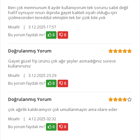
Ben çok memnunum 8 aydır kullanıyorum tek sorunu sabit değil
hafif oynuyor onun dışında gayet kaliteli siyah olduğu için
çizilmesinden tereddüt etmiştim tek bir çizik bile yok
Misafir
|
3.12.2025 17:57
Bu yorum faydalı mı?
0
0
Doğrulanmış Yorum
Gayet güzel f/p ürünü çok ağır şeyler asmadığınız sürece
kullanırsınız
Misafir
|
3.12.2025 23:29
Bu yorum faydalı mı?
0
0
Doğrulanmış Yorum
çok ağırlık kaldıramıyor çok umutlanmayin ama idare eder
Misafir
|
4.12.2025 02:32
Bu yorum faydalı mı?
0
0