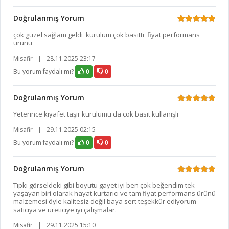
Doğrulanmış Yorum
çok güzel sağlam geldi kurulum çok basitti fiyat performans
ürünü
Misafir
|
28.11.2025 23:17
Bu yorum faydalı mı?
0
0
Doğrulanmış Yorum
Yeterince kıyafet taşır kurulumu da çok basit kullanışlı
Misafir
|
29.11.2025 02:15
Bu yorum faydalı mı?
0
0
Doğrulanmış Yorum
Tıpkı görseldeki gibi boyutu gayet iyi ben çok beğendim tek
yaşayan biri olarak hayat kurtarıcı ve tam fiyat performans ürünü
malzemesi öyle kalitesiz değil baya sert teşekkür ediyorum
satıcıya ve üreticiye iyi çalışmalar.
Misafir
|
29.11.2025 15:10