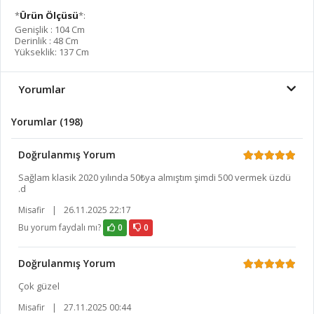
*
Ürün Ölçüsü
*:
Genişlik : 104 Cm
Derinlik : 48 Cm
Yükseklik: 137 Cm
Yorumlar
Yorumlar (198)
Doğrulanmış Yorum
Sağlam klasik 2020 yılında 50₺ya almıştım şimdi 500 vermek üzdü
.d
Misafir
|
26.11.2025 22:17
Bu yorum faydalı mı?
0
0
Doğrulanmış Yorum
Çok güzel
Misafir
|
27.11.2025 00:44