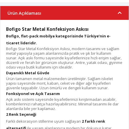
Ürün Açıklaması
Bofigo Star Metal Konfeksiyon Askısı
Bofigo, flat-pack mobilya kategorisinde Türkiye’nin e-
ticaret lideridir.
Bofigo Star Metal Konfeksiyon Askısı, modern tasarımı ve sağlam
metal yapısıyla yaşam alanlarınızda pratik ve şık bir kullanım
sunar. Açık askı formu sayesinde kıyafetlerinize hızlı erişim sağlar,
düzenli ve ferah bir görünüm oluşturur. Antre, yatak odası, giyinme
odası veya butik kullanımı için idealdir.
Dayanıklı Metal Gövde
Ürün tamamen metal malzemeden üretilmiştir. Sağlam iskelet
yapısı sayesinde mont, kaban, ceket ve diğer ağır kıyafetleri
güvenle taşıyabilir. Uzun ömürlü ve dengeli kullanım sunar.
Fonksiyonel ve Açık Tasarım
Açık askı sistemi sayesinde kıyafetlerinizi kırıştırmadan asabilir,
kombinlerinizi rahatça hazırlayabilirsiniz. Minimal tasarımı ile dar
alanlarda bile yer kaplamaz.
2 Renk Seçeneği
Farklı dekorasyon stillerine uyum sağlayan
2 farklı renk
alternatifi
ile yaşam alanlarınıza modern bir dokunuş katar.