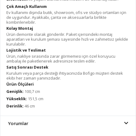
Çok Amaçlı Kullanım
Ev kullanımı dışında butik, showroom, ofis ve stüdyo ortamları için
de uygundur. Ayakkabı, çanta ve aksesuarlarla birlikte
kombinlenebilir.
Kolay Montaj
Ürün demonte olarak gönderilir. Paket içerisindeki montaj
aparatları ve kurulum şeması sayesinde hızlı ve zahmetsiz şekilde
kurulabilir.
Lojistik ve Teslimat
Ürün, nakliye sırasında zarar görmemesi için özel koruyucu
ambalaj ile paketlenerek adresinize teslim edilir.
Satış Sonrası Destek
Kurulum veya parça desteği ihtiyacınızda Bofigo müşteri destek
ekibi her zaman yanınızdadır.
Ürün Ölçüleri
Genişlik:
100,7 cm
Yükseklik:
151,5 cm
Derinlik:
46 cm
Yorumlar