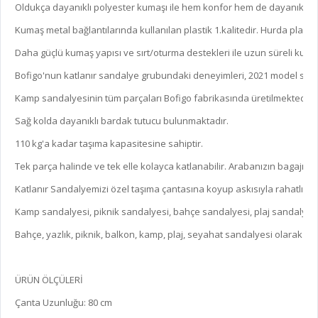
Oldukça dayanıklı polyester kumaşı ile hem konfor hem de dayanıklılık 
Kumaş metal bağlantılarında kullanılan plastik 1.kalitedir. Hurda plastik
Daha güçlü kumaş yapısı ve sırt/oturma destekleri ile uzun süreli kullanı
Bofigo'nun katlanır sandalye grubundaki deneyimleri, 2021 model sandaly
Kamp sandalyesinin tüm parçaları Bofigo fabrikasında üretilmektedir.

Sağ kolda dayanıklı bardak tutucu bulunmaktadır.

110 kg'a kadar taşıma kapasitesine sahiptir.

Tek parça halinde ve tek elle kolayca katlanabilir. Arabanızın bagajına rah
Katlanır Sandalyemizi özel taşıma çantasına koyup askısıyla rahatlıkla ta
Kamp sandalyesi, piknik sandalyesi, bahçe sandalyesi, plaj sandalyesi, b
Bahçe, yazlık, piknik, balkon, kamp, ​​plaj, seyahat sandalyesi olarak ide
ÜRÜN ÖLÇÜLERİ

Çanta Uzunluğu: 80 cm
