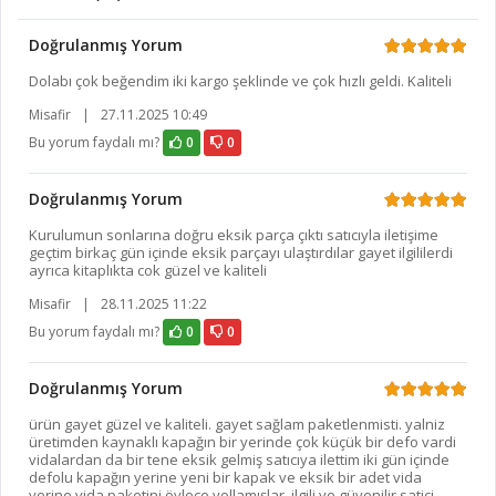
Doğrulanmış Yorum
Dolabı çok beğendim iki kargo şeklinde ve çok hızlı geldi. Kaliteli
Misafir
|
27.11.2025 10:49
Bu yorum faydalı mı?
0
0
Doğrulanmış Yorum
Kurulumun sonlarına doğru eksik parça çıktı satıcıyla iletişime
geçtim birkaç gün içinde eksik parçayı ulaştırdılar gayet ilgililerdi
ayrıca kitaplıkta cok güzel ve kaliteli
Misafir
|
28.11.2025 11:22
Bu yorum faydalı mı?
0
0
Doğrulanmış Yorum
ürün gayet güzel ve kaliteli. gayet sağlam paketlenmisti. yalniz
üretimden kaynaklı kapağın bir yerinde çok küçük bir defo vardi
vidalardan da bir tene eksik gelmiş satıcıya ilettim iki gün içinde
defolu kapağın yerine yeni bir kapak ve eksik bir adet vida
yerine vida paketini öylece yollamışlar. ilgili ve güvenilir satici.