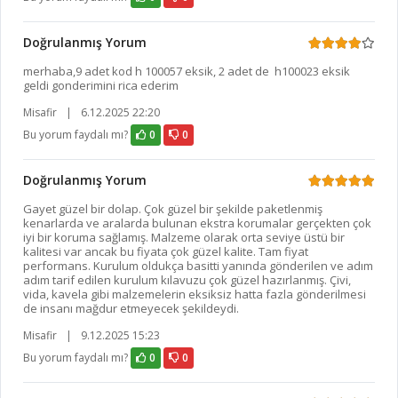
Doğrulanmış Yorum
merhaba,9 adet kod h 100057 eksik, 2 adet de h100023 eksik
geldi gonderimini rica ederim
Misafir
|
6.12.2025 22:20
Bu yorum faydalı mı?
0
0
Doğrulanmış Yorum
Gayet güzel bir dolap. Çok güzel bir şekilde paketlenmiş
kenarlarda ve aralarda bulunan ekstra korumalar gerçekten çok
iyi bir koruma sağlamış. Malzeme olarak orta seviye üstü bir
kalitesi var ancak bu fiyata çok güzel kalite. Tam fiyat
performans. Kurulum oldukça basitti yanında gönderilen ve adım
adım tarif edilen kurulum kılavuzu çok güzel hazırlanmış. Çivi,
vida, kavela gibi malzemelerin eksiksiz hatta fazla gönderilmesi
de insanı mağdur etmeyecek şekildeydi.
Misafir
|
9.12.2025 15:23
Bu yorum faydalı mı?
0
0