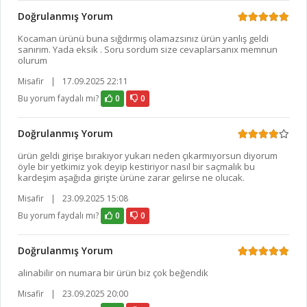
Doğrulanmış Yorum
Kocaman ürünü buna sığdırmış olamazsınız ürün yanlış geldi
sanırım. Yada eksik . Soru sordum size cevaplarsanıx memnun
olurum
Misafir
|
17.09.2025 22:11
Bu yorum faydalı mı?
0
0
Doğrulanmış Yorum
ürün geldi girişe bırakıyor yukarı neden çıkarmıyorsun diyorum
öyle bir yetkimiz yok deyip kestiriyor nasıl bir saçmalık bu
kardeşim aşağıda girişte ürüne zarar gelirse ne olucak.
Misafir
|
23.09.2025 15:08
Bu yorum faydalı mı?
0
0
Doğrulanmış Yorum
alinabilir on numara bir ürün biz çok beğendik
Misafir
|
23.09.2025 20:00