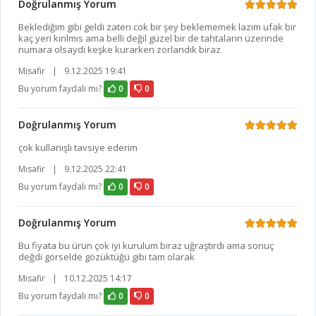
Doğrulanmış Yorum
Beklediğim gibi geldi zaten cok bir şey beklememek lazım ufak bir
kaç yeri kırılmıs ama belli değil güzel bir de tahtaların üzerinde
numara olsaydı keşke kurarken zorlandık biraz
Misafir
|
9.12.2025 19:41
Bu yorum faydalı mı?
0
0
Doğrulanmış Yorum
çok kullanışlı tavsiye ederim
Misafir
|
9.12.2025 22:41
Bu yorum faydalı mı?
0
0
Doğrulanmış Yorum
Bu fiyata bu ürün çok iyi kurulum biraz uğraştırdı ama sonuç
değdi görselde gözüktüğü gibi tam olarak
Misafir
|
10.12.2025 14:17
Bu yorum faydalı mı?
0
0