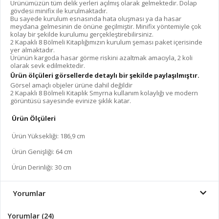
Ürünümüzün tüm delik yerleri açılmış olarak gelmektedir. Dolap
gövdesi minifix ile kurulmaktadır.
Bu sayede kurulum esnasında hata oluşması ya da hasar
meydana gelmesinin de önüne geçilmiştir. Minifix yöntemiyle çok
kolay bir şekilde kurulumu gerçekleştirebilirsiniz.
2 Kapaklı 8 Bölmeli Kitaplığımızın kurulum şeması paket içerisinde
yer almaktadır.
Ürünün kargoda hasar görme riskini azaltmak amacıyla, 2 koli
olarak sevk edilmektedir.
Ürün ölçüleri görsellerde detaylı bir şekilde paylaşılmıştır.
Görsel amaçlı objeler ürüne dahil değildir
2 Kapaklı 8 Bölmeli Kitaplık Smyrna kullanım kolaylığı ve modern
görüntüsü sayesinde evinize şıklık katar.
Ürün Ölçüleri
Ürün Yüksekliği: 186,9 cm
Ürün Genişliği: 64 cm
Ürün Derinliği: 30 cm
Yorumlar
Yorumlar (24)