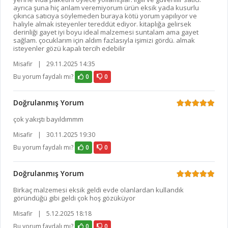
ayrıca şuna hiç anlam veremiyorum ürün eksik yada kusurlu
çıkınca satıcıya söylemeden buraya kötü yorum yapılıyor ve
haliyle almak isteyenler tereddüt ediyor. kitaplığa gelirsek
derinliği gayet iyi boyu ideal malzemesi suntalam ama gayet
sağlam. çocuklarım için aldım fazlasıyla işimizi gördü. almak
isteyenler gözü kapalı tercih edebilir
Misafir
|
29.11.2025 14:35
Bu yorum faydalı mı?
0
0
Doğrulanmış Yorum
çok yakıştı bayıldımmm
Misafir
|
30.11.2025 19:30
Bu yorum faydalı mı?
0
0
Doğrulanmış Yorum
Birkaç malzemesi eksik geldi evde olanlardan kullandık
göründüğü gibi geldi çok hoş gözüküyor
Misafir
|
5.12.2025 18:18
Bu yorum faydalı mı?
0
0