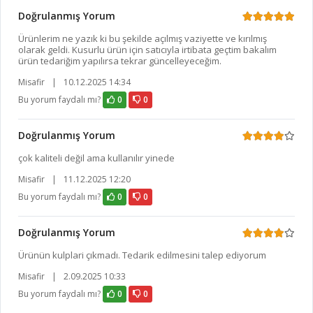
Doğrulanmış Yorum
Ürünlerim ne yazık ki bu şekilde açılmış vaziyette ve kırılmış
olarak geldi. Kusurlu ürün için satıcıyla irtibata geçtim bakalım
ürün tedariğim yapılırsa tekrar güncelleyeceğim.
Misafir
|
10.12.2025 14:34
Bu yorum faydalı mı?
0
0
Doğrulanmış Yorum
çok kaliteli değil ama kullanılır yinede
Misafir
|
11.12.2025 12:20
Bu yorum faydalı mı?
0
0
Doğrulanmış Yorum
Ürünün kulplari çıkmadı. Tedarik edilmesini talep ediyorum
Misafir
|
2.09.2025 10:33
Bu yorum faydalı mı?
0
0