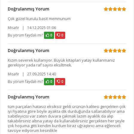
Doğrulanmış Yorum
Çok güzel kurulu basit memnunum
Misafir
|
14.12.2025 01:06
Bu yorum faydalı mı?
0
0
Doğrulanmış Yorum
Kızım severek kullanıyor. Büyük kitapları yatay kullanmanız
gerekiyor yada raf sayısı eksiltmek.
Misafir
|
27.09.2025 14:40
Bu yorum faydalı mı?
0
0
Doğrulanmış Yorum
tüm parçaları hatasız eksiksiz geldi ürünün kalitesi gerçekten çok
iyi Fiyatına göre böyle ayakta dik durduğunda sallanabiliyor ama
sabitleyicisi var zaten duvara çakmak lazım ayaklık da alıp
takabilirsiniz altına yatay da kullanabilirsiniz gerçekten her şeyle
çok hoşuma gitti kendim kurdum biraz uğraştırıcı ama eğlenceli
tavsiye ediyorum kesinlikle