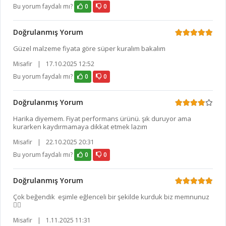
Bu yorum faydalı mı?
0
0
Doğrulanmış Yorum
Güzel malzeme fiyata göre süper kuralım bakalım
Misafir
|
17.10.2025 12:52
Bu yorum faydalı mı?
0
0
Doğrulanmış Yorum
Harika diyemem. Fiyat performans ürünü. şık duruyor ama
kurarken kaydırmamaya dikkat etmek lazım
Misafir
|
22.10.2025 20:31
Bu yorum faydalı mı?
0
0
Doğrulanmış Yorum
Çok beğendik eşimle eğlenceli bir şekilde kurduk biz memnunuz
👌🏻
Misafir
|
1.11.2025 11:31