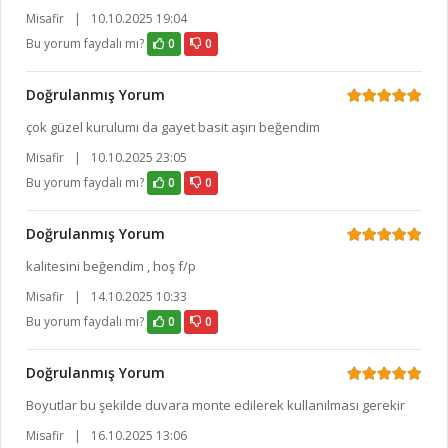
Misafir
|
10.10.2025 19:04
Bu yorum faydalı mı?
0
0
Doğrulanmış Yorum
çok güzel kurulumı da gayet basit aşırı beğendim
Misafir
|
10.10.2025 23:05
Bu yorum faydalı mı?
0
0
Doğrulanmış Yorum
kalitesini beğendim , hoş f/p
Misafir
|
14.10.2025 10:33
Bu yorum faydalı mı?
0
0
Doğrulanmış Yorum
Boyutlar bu şekilde duvara monte edilerek kullanılması gerekir
Misafir
|
16.10.2025 13:06