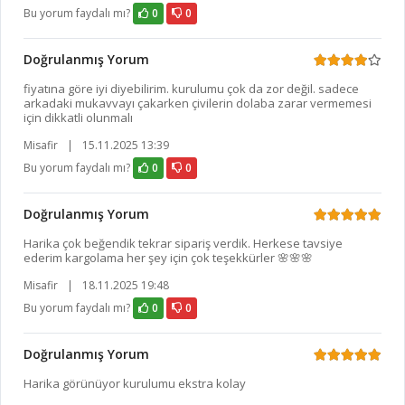
Bu yorum faydalı mı?
0
0
Doğrulanmış Yorum
fiyatına göre iyi diyebilirim. kurulumu çok da zor değil. sadece
arkadaki mukavvayı çakarken çivilerin dolaba zarar vermemesi
için dikkatli olunmalı
Misafir
|
15.11.2025 13:39
Bu yorum faydalı mı?
0
0
Doğrulanmış Yorum
Harika çok beğendik tekrar sipariş verdik. Herkese tavsiye
ederim kargolama her şey için çok teşekkürler 🌸🌸🌸
Misafir
|
18.11.2025 19:48
Bu yorum faydalı mı?
0
0
Doğrulanmış Yorum
Harika görünüyor kurulumu ekstra kolay