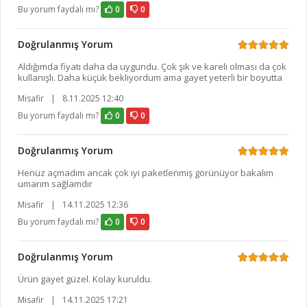
Bu yorum faydalı mı?
0
0
Doğrulanmış Yorum
Aldığımda fiyatı daha da uygundu. Çok şık ve kareli olması da çok
kullanışlı. Daha küçük bekliyordum ama gayet yeterli bir boyutta
Misafir
|
8.11.2025 12:40
Bu yorum faydalı mı?
0
0
Doğrulanmış Yorum
Henüz açmadım ancak çok iyi paketlenmiş görünüyor bakalım
umarım sağlamdır
Misafir
|
14.11.2025 12:36
Bu yorum faydalı mı?
0
0
Doğrulanmış Yorum
Ürün gayet güzel. Kolay kuruldu.
Misafir
|
14.11.2025 17:21