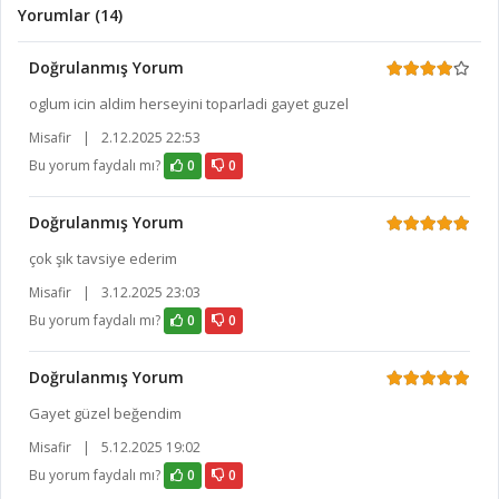
Yorumlar (14)
Doğrulanmış Yorum
oglum icin aldim herseyini toparladi gayet guzel
Misafir
|
2.12.2025 22:53
Bu yorum faydalı mı?
0
0
Doğrulanmış Yorum
çok şık tavsiye ederim
Misafir
|
3.12.2025 23:03
Bu yorum faydalı mı?
0
0
Doğrulanmış Yorum
Gayet güzel beğendim
Misafir
|
5.12.2025 19:02
Bu yorum faydalı mı?
0
0