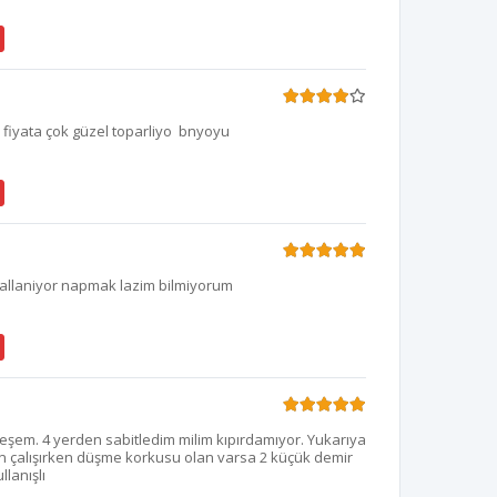
u fiyata çok güzel toparliyo bnyoyu
allaniyor napmak lazim bilmiyorum
teşem. 4 yerden sabitledim milim kıpırdamıyor. Yukarıya
 çalışırken düşme korkusu olan varsa 2 küçük demir
llanışlı