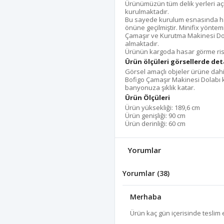
Ürünümüzün tüm delik yerleri açı
kurulmaktadır.
Bu sayede kurulum esnasında h
önüne geçilmiştir. Minifix yöntemi
Çamaşır ve Kurutma Makinesi Dol
almaktadır.
Ürünün kargoda hasar görme riski
Ürün ölçüleri görsellerde detay
Görsel amaçlı objeler ürüne dahil
Bofigo Çamaşır Makinesi Dolabı 
banyonuza şıklık katar.
Ürün Ölçüleri
Ürün yüksekliği: 189,6 cm
Ürün genişliği: 90 cm
Ürün derinliği: 60 cm
Yorumlar
Yorumlar (38)
Merhaba
Ürün kaç gün içerisinde teslim 