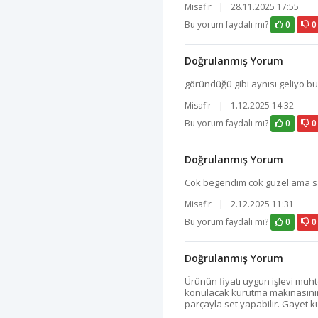
Misafir
|
28.11.2025 17:55
Bu yorum faydalı mı?
0
0
Doğrulanmış Yorum
göründüğü gibi aynısı geliyo b
Misafir
|
1.12.2025 14:32
Bu yorum faydalı mı?
0
0
Doğrulanmış Yorum
Cok begendim cok guzel ama s
Misafir
|
2.12.2025 11:31
Bu yorum faydalı mı?
0
0
Doğrulanmış Yorum
Ürünün fiyatı uygun işlevi muh
konulacak kurutma makinasının
parçayla set yapabilir. Gayet ku