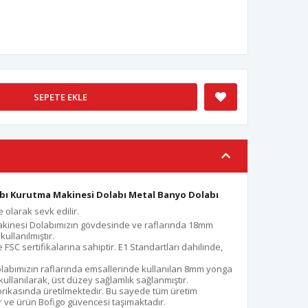
SEPETE EKLE
bı Kurutma Makinesi Dolabı Metal Banyo Dolabı
 olarak sevk edilir.
kinesi Dolabımızın gövdesinde ve raflarında 18mm
kullanılmıştır.
e FSC sertifikalarına sahiptir. E1 Standartları dahilinde,
abımızın raflarında emsallerinde kullanılan 8mm yonga
llanılarak, üst düzey sağlamlık sağlanmıştır.
rikasında üretilmektedir. Bu sayede tüm üretim
 ve ürün Bofigo güvencesi taşımaktadır.