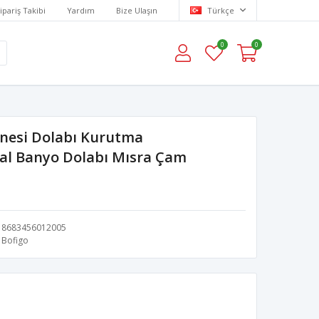
ipariş Takibi
Yardım
Bize Ulaşın
Türkçe
0
0
nesi Dolabı Kurutma
al Banyo Dolabı Mısra Çam
8683456012005
Bofigo