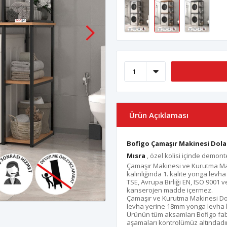
Ürün Açıklaması
Bofigo Çamaşır Makinesi Dola
Mısra
, özel kolisi içinde demonte
Çamaşır Makinesi ve Kurutma Ma
kalınlığında 1. kalite yonga levha 
TSE, Avrupa Birliği EN, ISO 9001 v
kanserojen madde içermez.
Çamaşır ve Kurutma Makinesi Dol
levha yerine 18mm yonga levha ku
Ürünün tüm aksamları Bofigo fab
aşamaları kontrolümüz altındadır