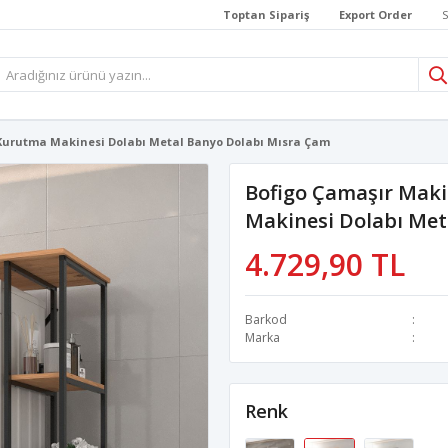
Toptan Sipariş
Export Order
S
 Kurutma Makinesi Dolabı Metal Banyo Dolabı Mısra Çam
Bofigo Çamaşır Maki
Makinesi Dolabı Met
4.729,90 TL
Barkod
Marka
Renk