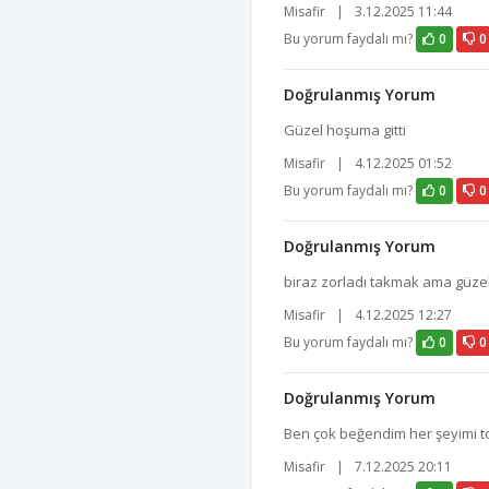
Misafir
|
3.12.2025 11:44
Bu yorum faydalı mı?
0
0
Doğrulanmış Yorum
Güzel hoşuma gitti
Misafir
|
4.12.2025 01:52
Bu yorum faydalı mı?
0
0
Doğrulanmış Yorum
biraz zorladı takmak ama güzel
Misafir
|
4.12.2025 12:27
Bu yorum faydalı mı?
0
0
Doğrulanmış Yorum
Ben çok beğendim her şeyimi 
Misafir
|
7.12.2025 20:11