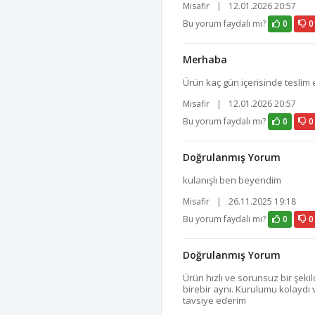
Misafir
|
12.01.2026 20:57
Bu yorum faydalı mı?
0
0
Merhaba
Ürün kaç gün içerisinde teslim 
Misafir
|
12.01.2026 20:57
Bu yorum faydalı mı?
0
0
Doğrulanmış Yorum
kulanışlı ben beyendim
Misafir
|
26.11.2025 19:18
Bu yorum faydalı mı?
0
0
Doğrulanmış Yorum
Ürün hızlı ve sorunsuz bir şekil
birebir aynı. Kurulumu kolayd
tavsiye ederim