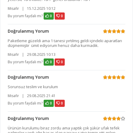
Misafir
|
15.12.2025 10:12
Bu yorum faydalı mı?
0
0
Doğrulanmış Yorum
Paketleme güzeldi ama 1 tanesi yırtılmış geldi içindeki aparatları
düşmemiştir ümit ediyorum henuz daha kurmadık.
Misafir
|
29.08.2025 10:13
Bu yorum faydalı mı?
0
0
Doğrulanmış Yorum
Sorunsuz teslim ve kurulum
Misafir
|
29.08.2025 21:41
Bu yorum faydalı mı?
0
0
Doğrulanmış Yorum
Ürünün kurulumu biraz zordu ama yaptık çok şükür ufak tefek
ezilmeler vardı ağır hasar alan parçayı satıcı temin etti gelen