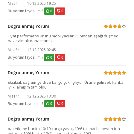
Misafir
|
10.12.2025 19:25
Bu yorum faydalı mı?
0
0
Doğrulanmış Yorum
Fiyat performans ürünü mobilyacılar 15 binden aşağı düşmedi
hazır almak daha mantıklı
Misafir
|
12.12.2025 02:45
Bu yorum faydalı mı?
0
0
Doğrulanmış Yorum
Eksiksik sağlam geldi ve kargo çok ilgiliydi. Ürüne gelirsek harika
iyi ki almışım tam oldu
Misafir
|
12.12.2025 13:30
Bu yorum faydalı mı?
0
0
Doğrulanmış Yorum
paketleme harika 10/10 kargo yavaş 10/6 talimat bilmeyen için
yetersiz 10/6 kalite: 10/7 genel ortalama : 10/7