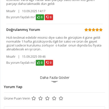
parçayı daha takmadık dün geldi
Misafir
|
10.09.2025 14:17
Bu yorum faydalı mı?
0
0
Doğrulanmış Yorum
Hızlı teslimat edebilir misiniz diye satıcı ile görüştüm 4 güne geldi
normalde 1 hafta gözüküyordu ilgili bir satıcı ve ürün de gayet
güzel sadece kurulumu zorluyor o kadar onun dışında bu fiyata
alınabilecek en iyi ürün .
Misafir
|
15.09.2025 09:46
Bu yorum faydalı mı?
0
0
Daha Fazla Göster
Yorum Yap
Ürüne Puan Verin