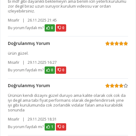
bi mdf gibi dayanıklı beklemeyin ama benim icin yeterli.kurulumu
zor degil biraz uzun suruyor.kurulum vıdeosu var ordan
ızleyebılırsiniz.
Misafir
|
26.11.2025 21:45
Bu yorum faydalı mı?
0
0
Doğrulanmış Yorum
ürün güzel.
Misafir
|
29.11.2025 16:27
Bu yorum faydalı mı?
0
0
Doğrulanmış Yorum
Ürünün kendi dizaynı güzel duruyo ama kalite olarak cok cok da
iyi degil ama tabi fiyat performans olarak degerlendirirsek yine
iyi gibi kurulumunda cok zorlandık vidalar falan ama kurabildik
sonunda
Misafir
|
29.11.2025 18:31
Bu yorum faydalı mı?
1
0