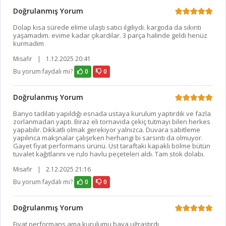
Doğrulanmış Yorum
Dolap kısa sürede elime ulaştı satıcı ilgiliydi. kargoda da sıkıntı
yaşamadım. evime kadar çıkardılar. 3 parça halinde geldi henüz
kurmadım
Misafir
|
1.12.2025 20:41
Bu yorum faydalı mı?
0
0
Doğrulanmış Yorum
Banyo tadilatı yapıldığı esnada ustaya kurulum yaptırdık ve fazla
zorlanmadan yaptı. Biraz eli tornavida çekiç tutmayı bilen herkes
yapabilir. Dikkatli olmak gerekiyor yalnızca. Duvara sabitleme
yapılınca makşnalar çalışırken herhangi bi sarsıntı da olmuyor.
Gayet fiyat performans ürünü. Üst taraftaki kapaklı bölme bütün
tuvalet kağıtlarını ve rulo havlu peçeteleri aldı. Tam stok dolabı.
Misafir
|
2.12.2025 21:16
Bu yorum faydalı mı?
0
0
Doğrulanmış Yorum
Fiyat performans ama kurulumu baya uğraştırdı