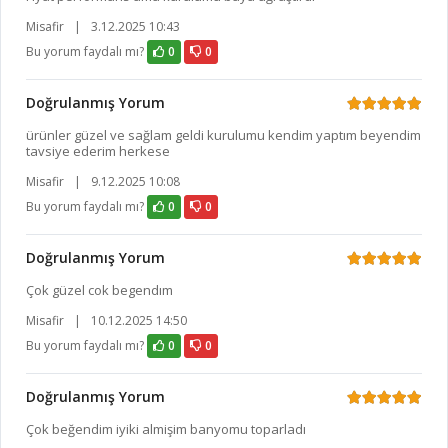
Misafir
|
3.12.2025 10:43
Bu yorum faydalı mı?
0
0
Doğrulanmış Yorum
ürünler güzel ve sağlam geldi kurulumu kendim yaptım beyendim
tavsiye ederim herkese
Misafir
|
9.12.2025 10:08
Bu yorum faydalı mı?
0
0
Doğrulanmış Yorum
Çok güzel cok begendım
Misafir
|
10.12.2025 14:50
Bu yorum faydalı mı?
0
0
Doğrulanmış Yorum
Çok beğendim iyiki almişim banyomu toparladı