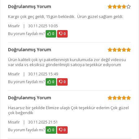
Doğrulanmış Yorum
Kargo çok geç geldi, 15gün bekledik. Ürün güzel sağlam geldi.
Misafir
|
30.11.2025 10:05
Bu yorum faydalı mı?
0
0
Doğrulanmış Yorum
Ürün kaliteli çok iyi paketlenmişti kurulumuda zor değil videosu
var vida vs eksiksiz gönderilmişti satıcıya teşekkür ediyorum
Misafir
|
30.11.2025 15:49
Bu yorum faydalı mı?
0
0
Doğrulanmış Yorum
Hasarsız bir şekilde Elimize ulaştı Çok teşekkür ederim Çok güzel
çok beğendik
Misafir
|
30.11.2025 21:51
Bu yorum faydalı mı?
0
0