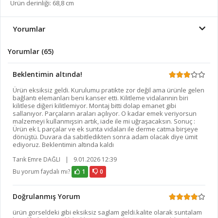
Ürün derinliği: 68,8 cm
Yorumlar
Yorumlar (65)
Beklentimin altında!
Ürün eksiksiz geldi. Kurulumu pratikte zor değil ama ürünle gelen
bağlantı elemanları beni kanser etti. Kilitleme vidalarınin biri
kilitlese diğeri kilitlemiyor. Montaj bitti dolap emanet gibi
sallanıyor. Parçaların araları açılıyor. O kadar emek veriyorsun
malzemeyi kullanmışsin artık, iade ile mi uğraşacaksın. Sonuç :
Ürün ek L parçalar ve ek sunta vidaları ile derme catma birşeye
dönüştü. Duvara da sabitledikten sonra adam olacak diye ümit
ediyoruz. Beklentimin altında kaldı
Tarık Emre DAĞLI
|
9.01.2026 12:39
Bu yorum faydalı mı?
1
0
Doğrulanmış Yorum
ürün gorseldeki gibi eksiksiz saglam geldi.kalite olarak suntalam