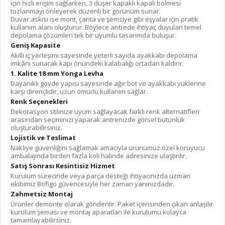
için hızlı erişim sağlarken, 3 düşer kapaklı kapalı bölmesi
tozlanmayı önleyerek düzenli bir görünüm sunar.
Duvar askısı ise mont, çanta ve şemsiye gibi eşyalar için pratik
kullanım alanı oluşturur. Böylece antrede ihtiyaç duyulan temel
depolama çözümleri tek bir uyumlu tasarımda buluşur.
Geniş Kapasite
Akıllı iç yerleşimi sayesinde yeterli sayıda ayakkabı depolama
imkânı sunarak kapı önündeki kalabalığı ortadan kaldırır.
1. Kalite 18 mm Yonga Levha
Dayanıklı gövde yapısı sayesinde ağır bot ve ayakkabı yüklerine
karşı dirençlidir, uzun ömürlü kullanım sağlar.
Renk Seçenekleri
Dekorasyon stilinize uyum sağlayacak farklı renk alternatifleri
arasından seçiminizi yaparak antrenizde görsel bütünlük
oluşturabilirsiniz.
Lojistik ve Teslimat
Nakliye güvenliğini sağlamak amacıyla ürünümüz özel koruyucu
ambalajında birden fazla koli halinde adresinize ulaştırılır.
Satış Sonrası Kesintisiz Hizmet
Kurulum sürecinde veya parça desteği ihtiyacınızda uzman
ekibimiz Bofigo güvencesiyle her zaman yanınızdadır.
Zahmetsiz Montaj
Ürünler demonte olarak gönderilir. Paket içerisinden çıkan anlaşılır
kurulum şeması ve montaj aparatları ile kurulumu kolayca
tamamlayabilirsiniz.