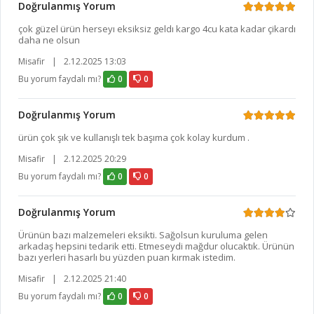
Doğrulanmış Yorum
çok güzel ürün herseyı eksiksiz geldı kargo 4cu kata kadar çikardı
daha ne olsun
Misafir
|
2.12.2025 13:03
Bu yorum faydalı mı?
0
0
Doğrulanmış Yorum
ürün çok şık ve kullanışlı tek başıma çok kolay kurdum .
Misafir
|
2.12.2025 20:29
Bu yorum faydalı mı?
0
0
Doğrulanmış Yorum
Ürünün bazı malzemeleri eksikti. Sağolsun kuruluma gelen
arkadaş hepsini tedarik etti. Etmeseydi mağdur olucaktık. Ürünün
bazı yerleri hasarlı bu yüzden puan kırmak istedim.
Misafir
|
2.12.2025 21:40
Bu yorum faydalı mı?
0
0