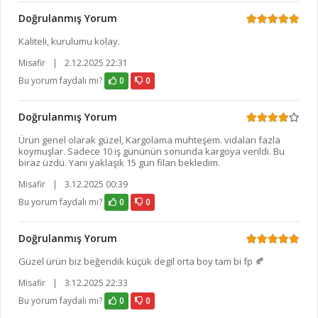
Doğrulanmış Yorum
Kaliteli, kurulumu kolay.
Misafir
|
2.12.2025 22:31
Bu yorum faydalı mı?
0
0
Doğrulanmış Yorum
Ürün genel olarak güzel, Kargolama muhteşem. vidaları fazla
koymuşlar. Sadece 10 iş gününün sonunda kargoya verildi. Bu
biraz üzdü. Yani yaklaşık 15 gun filan bekledim.
Misafir
|
3.12.2025 00:39
Bu yorum faydalı mı?
0
0
Doğrulanmış Yorum
Güzel ürün biz beğendik küçük degil orta boy tam bi fp 🍂
Misafir
|
3.12.2025 22:33
Bu yorum faydalı mı?
0
0