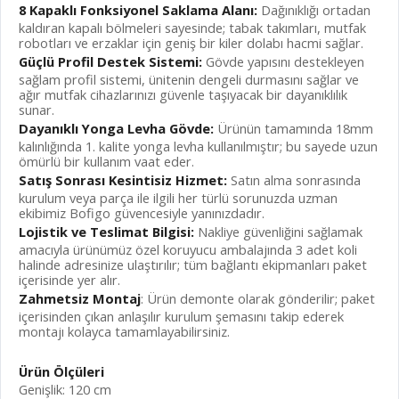
8 Kapaklı Fonksiyonel Saklama Alanı:
Dağınıklığı ortadan
kaldıran kapalı bölmeleri sayesinde; tabak takımları, mutfak
robotları ve erzaklar için geniş bir kiler dolabı hacmi sağlar.
Güçlü Profil Destek Sistemi:
Gövde yapısını destekleyen
sağlam profil sistemi, ünitenin dengeli durmasını sağlar ve
ağır mutfak cihazlarınızı güvenle taşıyacak bir dayanıklılık
sunar.
Dayanıklı Yonga Levha Gövde:
Ürünün tamamında 18mm
kalınlığında 1. kalite yonga levha kullanılmıştır; bu sayede uzun
ömürlü bir kullanım vaat eder.
Satış Sonrası Kesintisiz Hizmet:
Satın alma sonrasında
kurulum veya parça ile ilgili her türlü sorunuzda uzman
ekibimiz Bofigo güvencesiyle yanınızdadır.
Lojistik ve Teslimat Bilgisi:
Nakliye güvenliğini sağlamak
amacıyla ürünümüz özel koruyucu ambalajında 3 adet koli
halinde adresinize ulaştırılır; tüm bağlantı ekipmanları paket
içerisinde yer alır.
Zahmetsiz Montaj
: Ürün demonte olarak gönderilir; paket
içerisinden çıkan anlaşılır kurulum şemasını takip ederek
montajı kolayca tamamlayabilirsiniz.
Ürün Ölçüleri
Genişlik: 120 cm