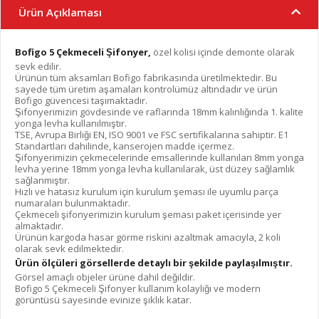
Ürün Açıklaması
Bofigo 5 Çekmeceli Şifonyer,
özel kolisi içinde demonte olarak
sevk edilir.
Ürünün tüm aksamları Bofigo fabrikasında üretilmektedir. Bu
sayede tüm üretim aşamaları kontrolümüz altındadır ve ürün
Bofigo güvencesi taşımaktadır.
Şifonyerimizin gövdesinde ve raflarında 18mm kalınlığında 1. kalite
yonga levha kullanılmıştır.
TSE, Avrupa Birliği EN, ISO 9001 ve FSC sertifikalarına sahiptir. E1
Standartları dahilinde, kanserojen madde içermez.
Şifonyerimizin çekmecelerinde emsallerinde kullanılan 8mm yonga
levha yerine 18mm yonga levha kullanılarak, üst düzey sağlamlık
sağlanmıştır.
Hızlı ve hatasız kurulum için kurulum şeması ile uyumlu parça
numaraları bulunmaktadır.
Çekmeceli şifonyerimizin kurulum şeması paket içerisinde yer
almaktadır.
Ürünün kargoda hasar görme riskini azaltmak amacıyla, 2 koli
olarak sevk edilmektedir.
Ürün ölçüleri görsellerde detaylı bir şekilde paylaşılmıştır.
Görsel amaçlı objeler ürüne dahil değildir.
Bofigo 5 Çekmeceli Şifonyer kullanım kolaylığı ve modern
görüntüsü sayesinde evinize şıklık katar.