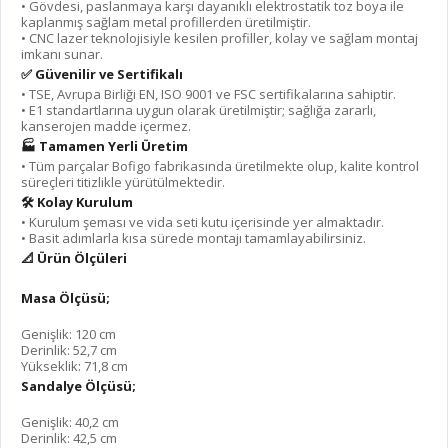
•⁠ ⁠Gövdesi, paslanmaya karşı dayanıklı elektrostatik toz boya ile
kaplanmış sağlam metal profillerden üretilmiştir.
•⁠ ⁠CNC lazer teknolojisiyle kesilen profiller, kolay ve sağlam montaj
imkanı sunar.
✅ Güvenilir ve Sertifikalı
•⁠ ⁠TSE, Avrupa Birliği EN, ISO 9001 ve FSC sertifikalarına sahiptir.
•⁠ ⁠E1 standartlarına uygun olarak üretilmiştir; sağlığa zararlı,
kanserojen madde içermez.
🏭 Tamamen Yerli Üretim
•⁠ ⁠Tüm parçalar Bofigo fabrikasında üretilmekte olup, kalite kontrol
süreçleri titizlikle yürütülmektedir.
🛠️ Kolay Kurulum
•⁠ ⁠Kurulum şeması ve vida seti kutu içerisinde yer almaktadır.
•⁠ ⁠Basit adımlarla kısa sürede montajı tamamlayabilirsiniz.
📐 Ürün Ölçüleri
Masa Ölçüsü;
Genişlik: 120 cm
Derinlik: 52,7 cm
Yükseklik: 71,8 cm
Sandalye Ölçüsü;
Genişlik: 40,2 cm
Derinlik: 42,5 cm