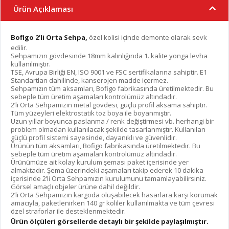
Ürün Açıklaması
Bofigo 2’li Orta Sehpa,
özel kolisi içinde demonte olarak sevk
edilir.
Sehpamızın gövdesinde 18mm kalınlığında 1. kalite yonga levha
kullanılmıştır.
TSE, Avrupa Birliği EN, ISO 9001 ve FSC sertifikalarına sahiptir. E1
Standartları dahilinde, kanserojen madde içermez.
Sehpamızın tüm aksamları, Bofigo fabrikasında üretilmektedir. Bu
sebeple tüm üretim aşamaları kontrolümüz altındadır.
2’li Orta Sehpamızın metal gövdesi, güçlü profil aksama sahiptir.
Tüm yüzeyleri elektrostatik toz boya ile boyanmıştır.
Uzun yıllar boyunca paslanma / renk değiştirmesi vb. herhangi bir
problem olmadan kullanılacak şekilde tasarlanmıştır. Kullanılan
güçlü profil sistemi sayesinde, dayanıklı ve güvenlidir.
Ürünün tüm aksamları, Bofigo fabrikasında üretilmektedir. Bu
sebeple tüm üretim aşamaları kontrolümüz altındadır.
Ürünümüze ait kolay kurulum şeması paket içerisinde yer
almaktadır. Şema üzerindeki aşamaları takip ederek 10 dakika
içerisinde 2’li Orta Sehpamızın kurulumunu tamamlayabilirsiniz.
Görsel amaçlı objeler ürüne dahil değildir.
2’li Orta Sehpamızın kargoda oluşabilecek hasarlara karşı korumak
amacıyla, paketlenirken 140 gr koliler kullanılmakta ve tüm çevresi
özel straforlar ile desteklenmektedir.
Ürün ölçüleri görsellerde detaylı bir şekilde paylaşılmıştır.