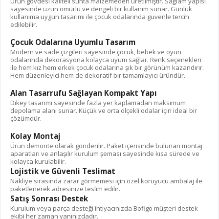
Ürün gövdesi kaliteli sunta malzemeden üretilmiştir. Sağlam yapısı
sayesinde uzun ömürlü ve dengeli bir kullanım sunar. Günlük
kullanıma uygun tasarımı ile çocuk odalarında güvenle tercih
edilebilir.
Çocuk Odalarına Uyumlu Tasarım
Modern ve sade çizgileri sayesinde çocuk, bebek ve oyun
odalarında dekorasyona kolayca uyum sağlar. Renk seçenekleri
ile hem kız hem erkek çocuk odalarına şık bir görünüm kazandırır.
Hem düzenleyici hem de dekoratif bir tamamlayıcı üründür.
Alan Tasarrufu Sağlayan Kompakt Yapı
Dikey tasarımı sayesinde fazla yer kaplamadan maksimum
depolama alanı sunar. Küçük ve orta ölçekli odalar için ideal bir
çözümdür.
Kolay Montaj
Ürün demonte olarak gönderilir. Paket içerisinde bulunan montaj
aparatları ve anlaşılır kurulum şeması sayesinde kısa sürede ve
kolayca kurulabilir.
Lojistik ve Güvenli Teslimat
Nakliye sırasında zarar görmemesi için özel koruyucu ambalaj ile
paketlenerek adresinize teslim edilir.
Satış Sonrası Destek
Kurulum veya parça desteği ihtiyacınızda Bofigo müşteri destek
ekibi her zaman yanınızdadır.