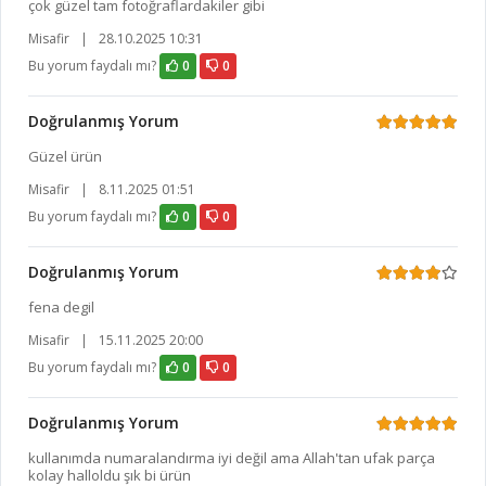
çok güzel tam fotoğraflardakiler gibi
Misafir
|
28.10.2025 10:31
Bu yorum faydalı mı?
0
0
Doğrulanmış Yorum
Güzel ürün
Misafir
|
8.11.2025 01:51
Bu yorum faydalı mı?
0
0
Doğrulanmış Yorum
fena degil
Misafir
|
15.11.2025 20:00
Bu yorum faydalı mı?
0
0
Doğrulanmış Yorum
kullanımda numaralandırma iyi değil ama Allah'tan ufak parça
kolay halloldu şık bi ürün