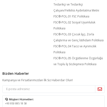
Tedarikçi ve Tedarikçi
Çalışanı/Yetkilisi Aydınlatma Metni
FSC®️-POL.01 FSC Politikası
FSC®️-POL.02 Sosyal Uyumluluk
Politikası
FSC®️-POL.03 Çocuk İşçi, Zorla
Çalıştırma ve Genç İstihdam Politikası
FSC®️-POL.04 Taciz ve Ayrımcılık
Politikası
FSC®️-POL.05 Örgütlenme Özgürlüğü
ve Toplu İş Sözleşmesi Politikası
Bizden Haberler
Kampanya ve Fırsatlarımızdan İlk Siz Haberdar Olun!
Müşteri Hizmetleri:
+90 850 885 18 58