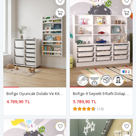
2
Bofigo Oyuncak Dolabı Ve Kitaplık Seti 9 Sepetli Oyuncak Dolabı Duvara Monte Kitaplık Çağla & Montessori Beyaz
Bofigo 9 Sepetli 9 Raflı Dolap Çok Amaçlı Dolap Oyuncak Dolabı Almina Beyaz
4.769,90 TL
5.789,90 TL
(14)