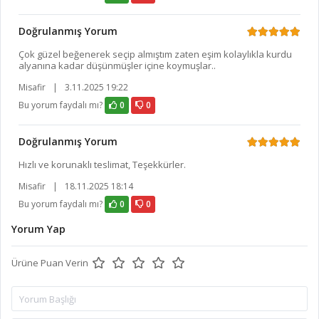
Doğrulanmış Yorum
Çok güzel beğenerek seçip almıştım zaten eşim kolaylıkla kurdu
alyanına kadar düşünmüşler içine koymuşlar..
Misafir
|
3.11.2025 19:22
Bu yorum faydalı mı?
0
0
Doğrulanmış Yorum
Hızlı ve korunaklı teslimat, Teşekkürler.
Misafir
|
18.11.2025 18:14
Bu yorum faydalı mı?
0
0
Yorum Yap
Ürüne Puan Verin