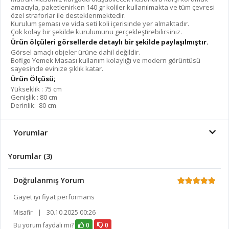
amacıyla, paketlenirken 140 gr koliler kullanılmakta ve tüm çevresi
özel straforlar ile desteklenmektedir.
Kurulum şeması ve vida seti koli içerisinde yer almaktadır.
Çok kolay bir şekilde kurulumunu gerçekleştirebilirsiniz.
Ürün ölçüleri görsellerde detaylı bir şekilde paylaşılmıştır.
Görsel amaçlı objeler ürüne dahil değildir.
Bofigo Yemek Masası kullanım kolaylığı ve modern görüntüsü
sayesinde evinize şıklık katar.
Ürün Ölçüsü;
Yükseklik : 75 cm
Genişlik : 80 cm
Derinlik: 80 cm
Yorumlar
Yorumlar (3)
Doğrulanmış Yorum
Gayet iyi fiyat performans
Misafir
|
30.10.2025 00:26
Bu yorum faydalı mı?
0
0