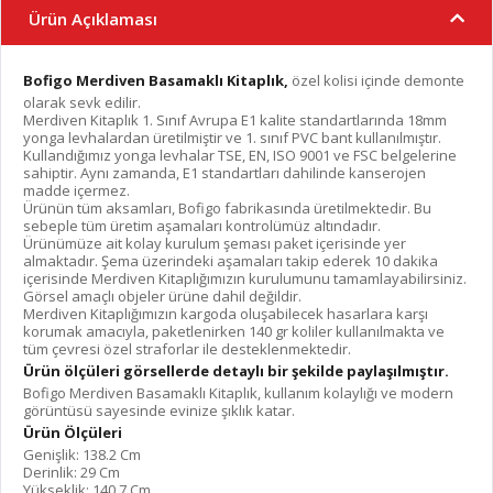
Ürün Açıklaması
Bofigo
Merdiven Basamaklı Kitaplık
,
özel kolisi içinde demonte
olarak sevk edilir.
Merdiven Kitaplık 1. Sınıf Avrupa E1 kalite standartlarında 18mm
yonga levhalardan üretilmiştir ve 1. sınıf PVC bant kullanılmıştır.
Kullandığımız yonga levhalar TSE, EN, ISO 9001 ve FSC belgelerine
sahiptir. Aynı zamanda, E1 standartları dahilinde kanserojen
madde içermez.
Ürünün tüm aksamları, Bofigo fabrikasında üretilmektedir. Bu
sebeple tüm üretim aşamaları kontrolümüz altındadır.
Ürünümüze ait kolay kurulum şeması paket içerisinde yer
almaktadır. Şema üzerindeki aşamaları takip ederek 10 dakika
içerisinde Merdiven Kitaplığımızın kurulumunu tamamlayabilirsiniz.
Görsel amaçlı objeler ürüne dahil değildir.
Merdiven Kitaplığımızın kargoda oluşabilecek hasarlara karşı
korumak amacıyla, paketlenirken 140 gr koliler kullanılmakta ve
tüm çevresi özel straforlar ile desteklenmektedir.
Ürün ölçüleri görsellerde detaylı bir şekilde paylaşılmıştır.
Bofigo Merdiven Basamaklı Kitaplık, kullanım kolaylığı ve modern
görüntüsü sayesinde evinize şıklık katar.
Ürün Ölçüleri
Genişlik: 138.2 Cm
Derinlik: 29 Cm
Yükseklik: 140,7 Cm