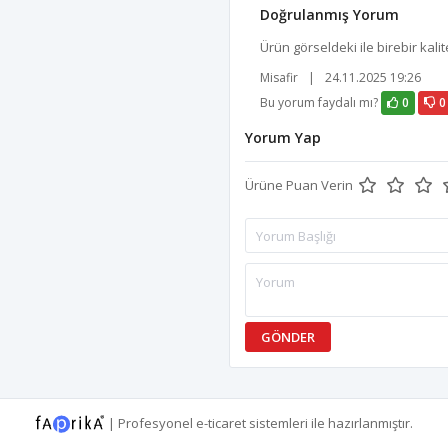
Doğrulanmış Yorum
Ürün görseldeki ile birebir kali
Misafir
|
24.11.2025 19:26
Bu yorum faydalı mı?
0
0
Yorum Yap
Ürüne Puan Verin
GÖNDER
|
Profesyonel
e-ticaret
sistemleri ile hazırlanmıştır.