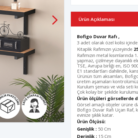
Ürün Açıklaması
Bofigo Duvar Rafı ,
3 adet olarak özel kolisi içind
Kitaplık Rafımızın yüzeyinde
2
Rafımızın metal kısımlarında 1.
yapmaz, çizilmeye dayanıklı el
TSE, Avrupa birliği en, ISO 900
E1 standartları dahilinde, ka
Ürünün tüm aksamları, Bofigo
üretim aşamaları kontrolümüz 
Kurulum şeması ve vida seti ko
Çok kolay bir şekilde kurulumun
Ürün ölçüleri görsellerde de
Görsel amaçlı objeler ürüne da
Bofigo Duvar Rafı Uçan Raf, k
evinize şıklık katar.
Ürün Ölçüsü:
Genişlik :
50 Cm
Derinlik :
15 Cm