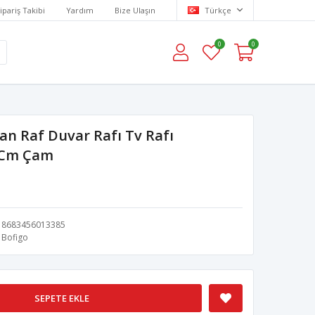
ipariş Takibi
Yardım
Bize Ulaşın
Türkçe
0
0
an Raf Duvar Rafı Tv Rafı
5 Cm Çam
8683456013385
Bofigo
SEPETE EKLE