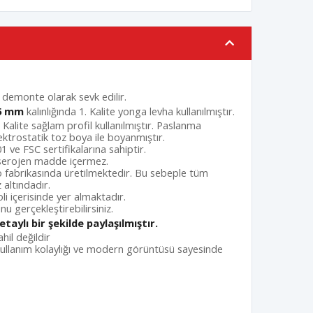
e demonte olarak sevk edilir.
5 mm
kalınlığında 1. Kalite yonga levha kullanılmıştır.
 Kalite sağlam profil kullanılmıştır. Paslanma
ektrostatik toz boya ile boyanmıştır.
1 ve FSC sertifikalarına sahiptir.
nserojen madde içermez.
 fabrikasında üretilmektedir. Bu sebeple tüm
altındadır.
li içerisinde yer almaktadır.
u gerçekleştirebilirsiniz.
taylı bir şekilde paylaşılmıştır.
hil değildir
ullanım kolaylığı ve modern görüntüsü sayesinde