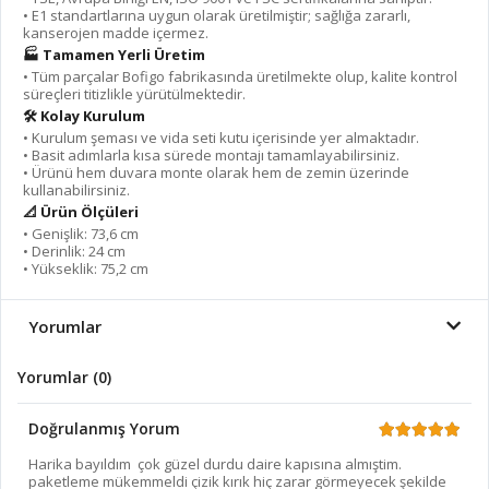
•⁠ ⁠E1 standartlarına uygun olarak üretilmiştir; sağlığa zararlı,
kanserojen madde içermez.
🏭 Tamamen Yerli Üretim
•⁠ ⁠Tüm parçalar Bofigo fabrikasında üretilmekte olup, kalite kontrol
süreçleri titizlikle yürütülmektedir.
🛠️ Kolay Kurulum
•⁠ ⁠Kurulum şeması ve vida seti kutu içerisinde yer almaktadır.
•⁠ ⁠Basit adımlarla kısa sürede montajı tamamlayabilirsiniz.
•⁠ Ürünü hem duvara monte olarak hem de zemin üzerinde
kullanabilirsiniz.
📐 Ürün Ölçüleri
•⁠ ⁠Genişlik: 73,6 cm
•⁠ ⁠Derinlik: 24 cm
•⁠ ⁠Yükseklik: 75,2 cm
Yorumlar
Yorumlar (0)
Doğrulanmış Yorum
Harika bayıldım çok güzel durdu daire kapısına almıştim.
paketleme mükemmeldi çizik kırık hiç zarar görmeyecek şekilde