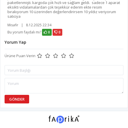
paketlenmişti. kargoda çok hızlı ve sağlam geldi. sadece 1 aparat
eksikti vidalamalardan çok teşekkür ederim ekte resim
bırakıyorum 10 üzerinden değerlendirirsem 10 yıldız veriyorum
satıcıya
Misafir
|
8.12.2025 22:34
Bu yorum faydalı mı?
0
0
Yorum Yap
Ürüne Puan Verin
GÖNDER