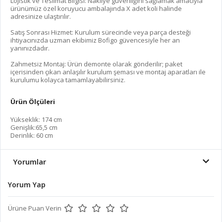
Lojistik ve Teslimat Bilgisi: Nakliye güvenliğini sağlamak amacıyla
ürünümüz özel koruyucu ambalajında X adet koli halinde
adresinize ulaştırılır.
Satış Sonrası Hizmet: Kurulum sürecinde veya parça desteği
ihtiyacınızda uzman ekibimiz Bofigo güvencesiyle her an
yanınızdadır.
Zahmetsiz Montaj: Ürün demonte olarak gönderilir; paket
içerisinden çıkan anlaşılır kurulum şeması ve montaj aparatları ile
kurulumu kolayca tamamlayabilirsiniz.
Ürün Ölçüleri
Yükseklik: 174 cm
Genişlik:65,5 cm
Derinlik: 60 cm
Yorumlar
Yorum Yap
Ürüne Puan Verin