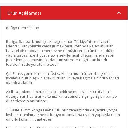
Ürün Açıklaması
Bofigo Deniz Dolap
Bofigo, flat-pack mobilya kategorisinde Türkiye’nin e-ticaret
lideridir. Banyolarda çamaşır makinesi üzerinde kalan atıl alanı
işlevsel bir depolama merkezine dönüştüren bu ünite, modüler
yapısı sayesinde ihtiyaca göre şekillenebilir. Tasarımından son
paketleme aşamasına kadar tüm süreçler doğrudan kendi
tesislerimizde yürütülmektedir.
Çift Fonksiyonlu Kurulum: Üst saklama modülü, tercihe göre alt
iskeletle bütünleşik olarak kurulabilir veya bağımsız bir duvar rafı
olarak asılabilir.
Akıllı Depolama Çözümü: İki kapaklı bölmesi ve açık raf alanı;
deterjanlar, havlular ve temizlik malzemeleri için geniş bir banyo
düzenleyici alanı sunar.
1. Kalite 18mm Yonga Levha: Ürünün tamamında dayanıklı yonga
levha kullanılmıştır; nemli banyo ortamlarına uygun yapısıyla uzun
ömürlü kullanım vaat eder.