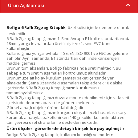
Ürün Açıklaması
Bofigo 6 Raflı Zigzag Kitaplık,
özel kolisi içinde demonte olarak
sevk edilir.
6 Raflı Zigzag Kitaplığımızın 1. Sınıf Avrupa E1 kalite standartlarında
18mm yonga levhalardan üretilmiştir ve 1. sınıf PVC bant
kullanılmıştır.
Kullandığımız yonga levhalar TSE, EN, ISO 9001 ve FSC belgelerine
sahiptir. Aynı zamanda, E1 standartları dahilinde kanserojen
madde içermez.
Ürünün tüm aksamları, Bofigo fabrikasında üretilmektedir. Bu
sebeple tüm üretim aşamaları kontrolümüz altındadır.
Ürünümüze ait kolay kurulum şeması paket içerisinde yer
almaktadır. Şema üzerindeki aşamaları takip ederek 10 dakika
içerisinde 6 Raflı Zigzag Kitaplığımızın kurulumunu
tamamlayabilirsiniz.
6 Raflı Zigzag Kitaplığımızı duvara monte edebilmeniz için vida seti
içerisinde deprem aparatı ile gönderilmektedir.
Görsel amaçlı objeler ürüne dahil değildir.
6 Raflı Zigzag Kitaplığımızın kargoda oluşabilecek hasarlara karşı
korumak amacıyla, paketlenirken 140 gr koliler kullanılmakta ve
tüm çevresi özel straforlar ile desteklenmektedir.
Ürün ölçüleri görsellerde detaylı bir şekilde paylaşılmıştır.
Bofigo 6 Raflı Zigzag Kitaplık, kullanım kolaylığı ve modern