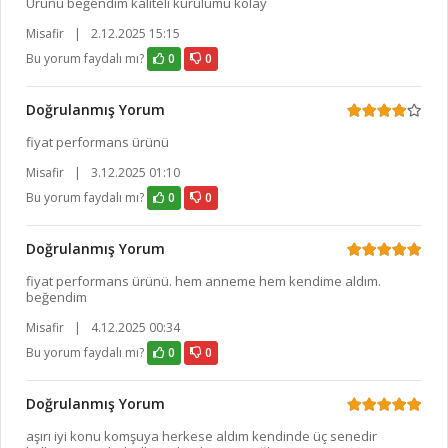
Ürünü beğendim kaliteli kurulumu kolay
Misafir
|
2.12.2025 15:15
Bu yorum faydalı mı?
0
0
Doğrulanmış Yorum
fiyat performans ürünü
Misafir
|
3.12.2025 01:10
Bu yorum faydalı mı?
0
0
Doğrulanmış Yorum
fiyat performans ürünü. hem anneme hem kendime aldım.
beğendim
Misafir
|
4.12.2025 00:34
Bu yorum faydalı mı?
0
0
Doğrulanmış Yorum
aşırı iyi konu komşuya herkese aldım kendinde üç senedir