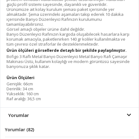
güçlü profil sistemi sayesinde, dayanıklı ve güvenlidir.
Ürünümüze ait kolay kurulum şeması paket içerisinde yer
almaktadır. Şema üzerindeki aşamaları takip ederek 10 dakika
içerisinde Banyo Düzenleyici Rafınızın kurulumunu
tamamlayabilirsiniz.
Görsel amaçlı objeler ürüne dahil değildir.
Banyo Düzenleyici Rafınızın kargoda oluşabilecek hasarlara karşı
korumak amacıyla, paketlenirken 140 gr koliler kullanılmakta ve
tüm çevresi özel straforlar ile desteklenmektedir.
Ürün ölçüleri görsellerde detaylı bir şekilde paylaşılmıştır.
Bofigo 3 Raflı Metal Banyo Düzenleyici Metal Banyo Rafı Çamaşır
Makinası Üstü, kullanım kolaylığı ve modern görüntüsü sayesinde
banyonuza şıklık katar.
Ürün Ölçüleri
Genişlik: 66cm
Derinlik: 34 cm
Yükseklik: 160 cm
Raf aralığı: 36,5 cm
Yorumlar
Yorumlar (82)