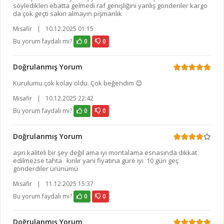
söyledikleri ebatta gelmedi raf genişliğini yanlış gönderiler kargo
da çok geçti sakın almayın pişmanlık
Misafir
|
10.12.2025 01:15
Bu yorum faydalı mı?
0
0
Doğrulanmış Yorum
Kurulumu çok kolay oldu. Çok beğendim 😊
Misafir
|
10.12.2025 22:42
Bu yorum faydalı mı?
0
0
Doğrulanmış Yorum
aşırı kaliteli bir şey değil ama iyi montalama esnasında dikkat
edilmezse tahta kırılır yani fiyatına güre iyi 10 gün geç
gönderdiler ürünümü
Misafir
|
11.12.2025 15:37
Bu yorum faydalı mı?
0
0
Doğrulanmış Yorum