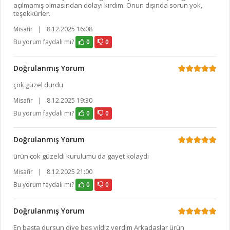
açılmamış olmasından dolayı kırdım. Onun dışında sorun yok,
teşekkürler.
Misafir
|
8.12.2025 16:08
Bu yorum faydalı mı?
0
0
Doğrulanmış Yorum
çok güzel durdu
Misafir
|
8.12.2025 19:30
Bu yorum faydalı mı?
0
0
Doğrulanmış Yorum
ürün çok güzeldi kurulumu da gayet kolaydı
Misafir
|
8.12.2025 21:00
Bu yorum faydalı mı?
0
0
Doğrulanmış Yorum
En başta dursun diye beş yıldız verdim Arkadaşlar ürün