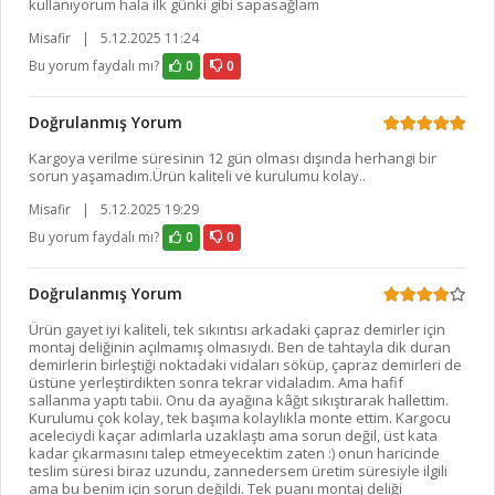
kullanıyorum hala ilk günki gibi sapasağlam
Misafir
|
5.12.2025 11:24
Bu yorum faydalı mı?
0
0
Doğrulanmış Yorum
Kargoya verilme süresinin 12 gün olması dışında herhangi bir
sorun yaşamadım.Ürün kaliteli ve kurulumu kolay..
Misafir
|
5.12.2025 19:29
Bu yorum faydalı mı?
0
0
Doğrulanmış Yorum
Ürün gayet iyi kaliteli, tek sıkıntısı arkadaki çapraz demirler için
montaj deliğinin açılmamış olmasıydı. Ben de tahtayla dik duran
demirlerin birleştiği noktadaki vidaları söküp, çapraz demirleri de
üstüne yerleştirdikten sonra tekrar vidaladım. Ama hafif
sallanma yaptı tabii. Onu da ayağına kâğıt sıkıştırarak hallettim.
Kurulumu çok kolay, tek başıma kolaylıkla monte ettim. Kargocu
aceleciydi kaçar adımlarla uzaklaştı ama sorun değil, üst kata
kadar çıkarmasını talep etmeyecektim zaten :) onun haricinde
teslim süresi biraz uzundu, zannedersem üretim süresiyle ilgili
ama bu benim için sorun değildi. Tek puanı montaj deliği